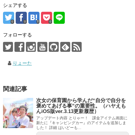
シェアする
0
0
0
フォローする
りょーた
関連記事
次女の保育園から学んだ“自分で自分を
褒めてあげる事”の重要性。（ハヤえも
んiOS版ver.3.13更新履歴）
アップデート内容 とりゃー！ 課金アイテム画面に
新たに『キャンピングカー』のアイテムを追加しま
した！ 詳細 はいどーも...