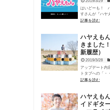
2019/3/29
はいどーも！ ハヤえもん
すさんが『ハヤえ
記事を読む
ハヤえもん
きました！（
新履歴）
2019/3/28
アップデート内
トタブへの「・・
記事を読む
ハヤえもん
イドギタ