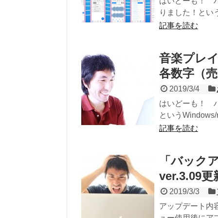
はいどーも！ ハヤえもん開
りました！という
記事を読む
音楽プレイ
各数字（売
2019/3/4
はいどーも！ ハヤえもん
というWindows/ma
記事を読む
「バックア
ver.3.0
2019/3/3
アップデート内
ュー使用後にアプ