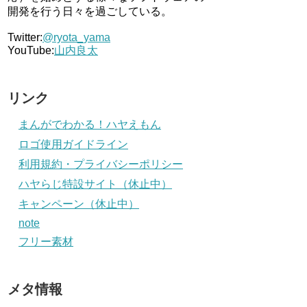
開発を行う日々を過ごしている。
Twitter:
@ryota_yama
YouTube:
山内良太
リンク
まんがでわかる！ハヤえもん
ロゴ使用ガイドライン
利用規約・プライバシーポリシー
ハヤらじ特設サイト（休止中）
キャンペーン（休止中）
note
フリー素材
メタ情報