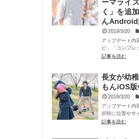
ーマライ
く」を追
んAndroi
2019/3/20
アップデート内
ピ」「コンプレッ
記事を読む
長女が幼
もんiOS版v
2019/3/20
アップデート内
択時に位置やサイ
記事を読む