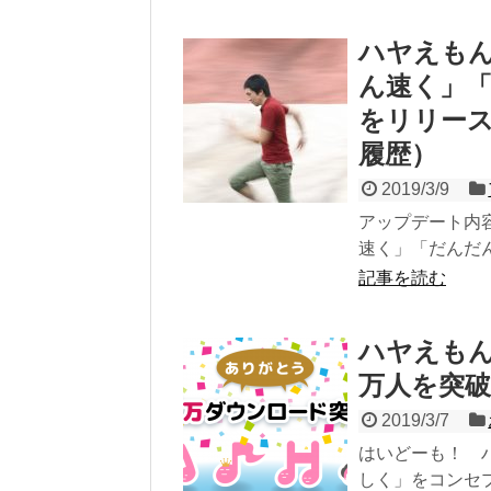
ハヤえもん
ん速く」「
をリリース！
履歴）
2019/3/9
アップデート内
速く」「だんだん
記事を読む
ハヤえもん
万人を突破
2019/3/7
はいどーも！ 
しく」をコンセプ