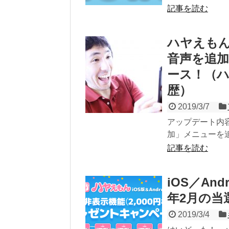
記事を読む
ハヤえもん
音声を追加
ース！（ハヤ
歴）
2019/3/7
アップデート内
加」メニューを追
記事を読む
iOS／An
年2月の当
2019/3/4