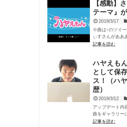
【感動】
テーマ』
2019/3/17
※曲は↑のツイー
ぃすさんがあああ
記事を読む
ハヤえもん
として保存
ス！（ハヤえ
歴）
2019/3/12
アップデート内
曲をギャラリーに
記事を読む