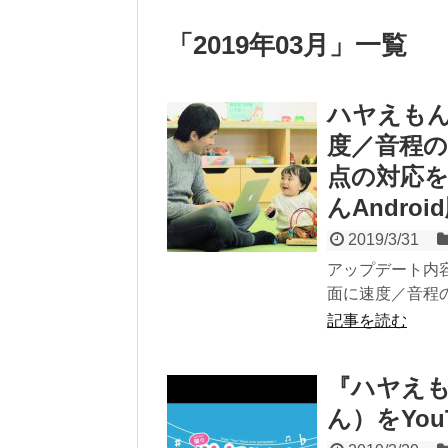
「
2019年03月
」
一覧
ハヤえもん
度／音程の
点の対応を行
んAndroi
2019/3/31
アップデート内容
面に速度／音程の
記事を読む
『ハヤえ
ん）をYo