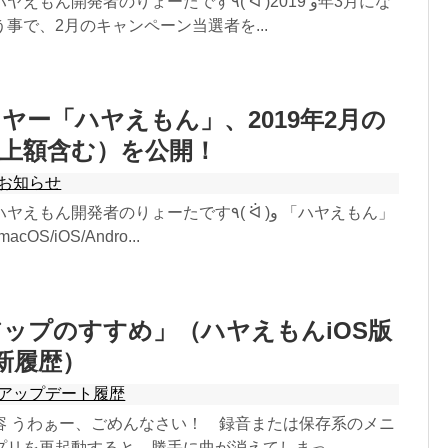
発者のりょーたです٩( ᐛ )و 2019年3月にな
事で、2月のキャンペーン当選者を...
ヤー「ハヤえもん」、2019年2月の
上額含む）を公開！
お知らせ
開発者のりょーたです٩( ᐛ )و 「ハヤえもん」
cOS/iOS/Andro...
ップのすすめ」（ハヤえもんiOS版
9更新履歴）
アップデート履歴
容 うわぁー、ごめんなさい！ 録音または保存系のメニ
リを再起動すると、勝手に曲が消えてしまっ...