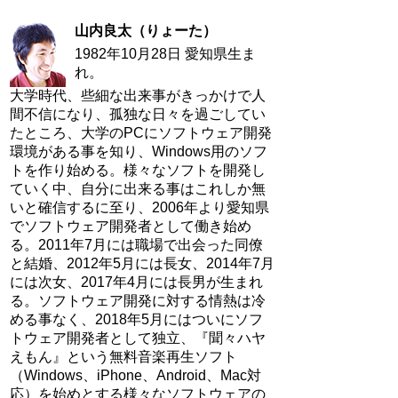
山内良太（りょーた）
1982年10月28日 愛知県生ま
れ。
大学時代、些細な出来事がきっかけで人
間不信になり、孤独な日々を過ごしてい
たところ、大学のPCにソフトウェア開発
環境がある事を知り、Windows用のソフ
トを作り始める。様々なソフトを開発し
ていく中、自分に出来る事はこれしか無
いと確信するに至り、2006年より愛知県
でソフトウェア開発者として働き始め
る。2011年7月には職場で出会った同僚
と結婚、2012年5月には長女、2014年7月
には次女、2017年4月には長男が生まれ
る。ソフトウェア開発に対する情熱は冷
める事なく、2018年5月にはついにソフ
トウェア開発者として独立、『聞々ハヤ
えもん』という無料音楽再生ソフト
（Windows、iPhone、Android、Mac対
応）を始めとする様々なソフトウェアの