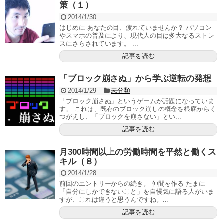
策（１）
2014/1/30
はじめに あなたの目、疲れていませんか？ パソコン
やスマホの普及により、現代人の目は多大なるストレ
スにさらされています。 ...
記事を読む
「ブロック崩さぬ」から学ぶ逆転の発想
2014/1/29
未分類
「ブロック崩さぬ」というゲームが話題になっていま
す。 これは、既存のブロック崩しの概念を根底からく
つがえし、「ブロックを崩さない」とい...
記事を読む
月300時間以上の労働時間を平然と働くス
キル（８）
2014/1/28
前回のエントリーからの続き。 仲間を作る たまに
「自分にしかできないこと」を自慢気に語る人がいま
すが、これは違うと思うんですね。...
記事を読む