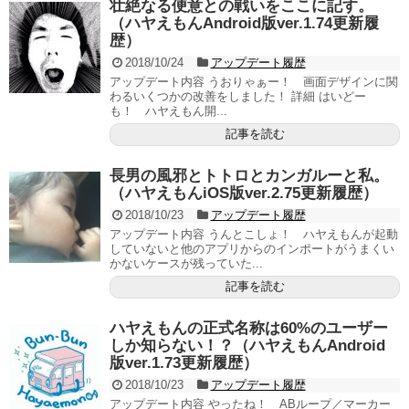
壮絶なる便意との戦いをここに記す。
（ハヤえもんAndroid版ver.1.74更新履
歴）
2018/10/24
アップデート履歴
アップデート内容 うおりゃぁー！ 画面デザインに関
わるいくつかの改善をしました！ 詳細 はいどー
も！ ハヤえもん開...
記事を読む
長男の風邪とトトロとカンガルーと私。
（ハヤえもんiOS版ver.2.75更新履歴）
2018/10/23
アップデート履歴
アップデート内容 うんとこしょ！ ハヤえもんが起動
していないと他のアプリからのインポートがうまくい
かないケースが残っていた...
記事を読む
ハヤえもんの正式名称は60%のユーザー
しか知らない！？（ハヤえもんAndroid
版ver.1.73更新履歴）
2018/10/23
アップデート履歴
アップデート内容 やったね！ ABループ／マーカー