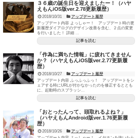
３６歳の誕生日を迎えましたー！（ハヤ
えもんiOS版ver.2.78更新履歴）
2018/10/31
アップデート履歴
アップデート内容 よっしゃー！ アップデート時の更
新履歴ダイアログのデザイン改善を含む、２点の変更
を行いました！ 詳細 ...
記事を読む
「作為に満ちた情報」に疲れてきません
か？（ハヤえもんiOS版ver.2.77更新履
歴）
2018/10/27
アップデート履歴
アップデート内容 ふっふっふっ！ アップデートをシ
ェアする時にURLが付かなかったのを修正するととも
に、起動時のスプラッシ...
記事を読む
「おとったんって、頭取れるよね？」
（ハヤえもんAndroid版ver.1.76更新履
歴）
2018/10/26
アップデート履歴
アップデート内容 よっしゃー！ イヤホンを抜いたら