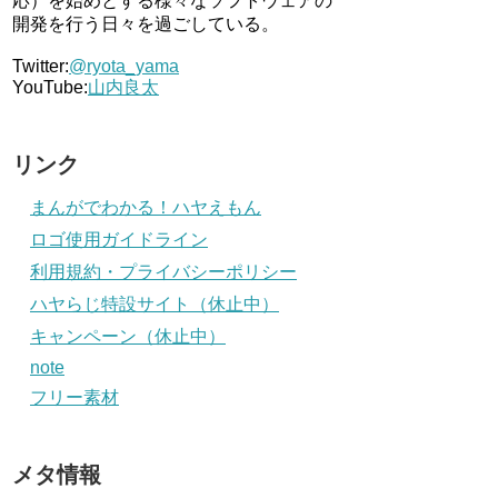
応）を始めとする様々なソフトウェアの
開発を行う日々を過ごしている。
Twitter:
@ryota_yama
YouTube:
山内良太
リンク
まんがでわかる！ハヤえもん
ロゴ使用ガイドライン
利用規約・プライバシーポリシー
ハヤらじ特設サイト（休止中）
キャンペーン（休止中）
note
フリー素材
メタ情報