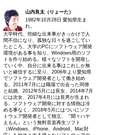
山内良太（りょーた）
1982年10月28日 愛知県生ま
れ。
大学時代、些細な出来事がきっかけで人
間不信になり、孤独な日々を過ごしてい
たところ、大学のPCにソフトウェア開発
環境がある事を知り、Windows用のソフ
トを作り始める。様々なソフトを開発し
ていく中、自分に出来る事はこれしか無
いと確信するに至り、2006年より愛知県
でソフトウェア開発者として働き始め
る。2011年7月には職場で出会った同僚
と結婚、2012年5月には長女、2014年7月
には次女、2017年4月には長男が生まれ
る。ソフトウェア開発に対する情熱は冷
める事なく、2018年5月にはついにソフ
トウェア開発者として独立、『聞々ハヤ
えもん』という無料音楽再生ソフト
（Windows、iPhone、Android、Mac対