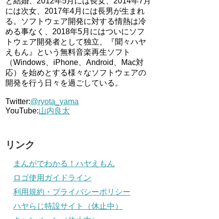
と結婚、2012年5月には長女、2014年7月
には次女、2017年4月には長男が生まれ
る。ソフトウェア開発に対する情熱は冷
める事なく、2018年5月にはついにソフ
トウェア開発者として独立、『聞々ハヤ
えもん』という無料音楽再生ソフト
（Windows、iPhone、Android、Mac対
応）を始めとする様々なソフトウェアの
開発を行う日々を過ごしている。
Twitter:
@ryota_yama
YouTube:
山内良太
リンク
まんがでわかる！ハヤえもん
ロゴ使用ガイドライン
利用規約・プライバシーポリシー
ハヤらじ特設サイト（休止中）