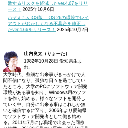
敗するリスクを軽減したver.4.67をリリ
ース！
2025年10月6日
ハヤえもんiOS版、iOS 26の環境でレイ
アウトがおかしくなる不具合を修正し
たver.4.66をリリース！
2025年10月2日
山内良太（りょーた）
1982年10月28日 愛知県生ま
れ。
大学時代、些細な出来事がきっかけで人
間不信になり、孤独な日々を過ごしてい
たところ、大学のPCにソフトウェア開発
環境がある事を知り、Windows用のソフ
トを作り始める。様々なソフトを開発し
ていく中、自分に出来る事はこれしか無
いと確信するに至り、2006年より愛知県
でソフトウェア開発者として働き始め
る。2011年7月には職場で出会った同僚