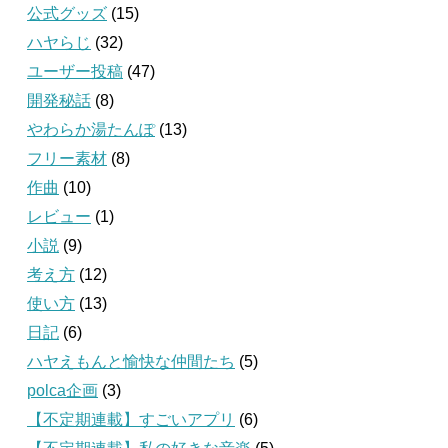
公式グッズ
(15)
ハヤらじ
(32)
ユーザー投稿
(47)
開発秘話
(8)
やわらか湯たんぽ
(13)
フリー素材
(8)
作曲
(10)
レビュー
(1)
小説
(9)
考え方
(12)
使い方
(13)
日記
(6)
ハヤえもんと愉快な仲間たち
(5)
polca企画
(3)
【不定期連載】すごいアプリ
(6)