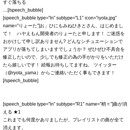
すぐ落ちる
…[/speech_bubble]
[speech_bubble type=”ln” subtype=”L1″ icon=”ryota.jpg”
name=”りょーた”]お」ひにもみねひきとさん、はじめまし
て！ ハヤえもん開発者のりょーたと申します！ ご迷惑を
おかけして申し訳ありません? どんなシチュエーションで
アプリが落ちてしまいますでしょうか？ ぜひぜひ不具合を
修正したいので、少しでも修正の為の手がかりをいただけ
たら嬉しいです！ 続報お待ちしてますね。 ツイッター
（@ryota_yama）からご連絡いただく事もできます！
[/speech_bubble]
[speech_bubble type=”ln” subtype=”R1″ name=”梢々”]曲が消
える ★1
これまでも何度かありましたが、プレイリストの曲が全て
消えます。