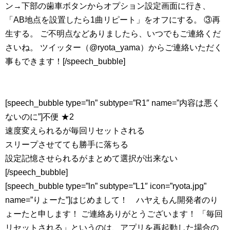
ン→下部の歯車ボタンからオプション設定画面に行き、
「AB地点を設置したら1曲リピート」をオフにする。 ③再
生する。 ご不明点などありましたら、いつでもご連絡くだ
さいね。 ツイッター（@ryota_yama）からご連絡いただく
事もできます！[/speech_bubble]
[speech_bubble type=”ln” subtype=”R1″ name=”内容は悪く
ないのに”]不便 ★2
速度変えられるが毎回リセットされる
スリープさせてても勝手に落ちる
設定記憶させられるがまとめて選択が出来ない
[/speech_bubble]
[speech_bubble type=”ln” subtype=”L1″ icon=”ryota.jpg”
name=”りょーた”]はじめまして！ ハヤえもん開発者のり
ょーたと申します！ ご連絡ありがとうございます！ 「毎回
リセットされる」というのは、アプリを再起動した場合の