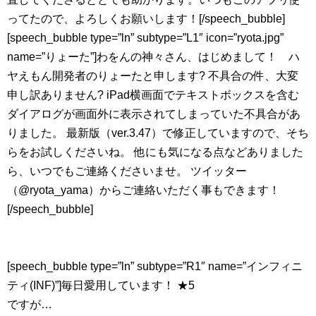
ってたので、よろしくお願いします！[/speech_bubble]
[speech_bubble type=”ln” subtype=”L1″ icon=”ryota.jpg”
name=”りょーた”]わをんの神々さん、はじめまして！ ハ
ヤえもん開発者のりょーたと申します? 不具合の件、大変
申し訳ありません? iPad横画面でテキストボックスを含む
ダイアログが画面外に表示されてしまっていた不具合があ
りました。 最新版（ver.3.47）で修正していますので、そち
らをお試しくださいね。 他にも気になる点などありました
ら、いつでもご連絡くださいませ。 ツイッター
（@ryota_yama）からご連絡いただく事もできます！
[/speech_bubble]
[speech_bubble type=”ln” subtype=”R1″ name=”インフィニ
ティ(INF)”]毎日愛用しています！ ★5
ですが…