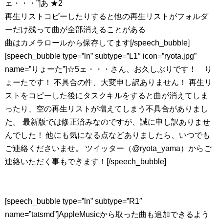
ェ・・・”]あ ★2
再生リストコピーしたりすると他の再生リストがフォルダ
ーだけ残って曲が全部消えることがある
曲はカメラロールから保存してます[/speech_bubble]
[speech_bubble type=”ln” subtype=”L1″ icon=”ryota.jpg”
name=”りょーた”]☆5ェ・・・さん、お久しぶりです！ り
ょーたです！ 不具合の件、大変申し訳ありません！ 再生リ
ストをコピーした後にタスクキルをすると曲が消えてしま
ったり、空の再生リストが増えてしまう不具合がありまし
た。 最新版では修正済みなのですが、誠に申し訳ありませ
んでした！ 他にも気になる点などありましたら、いつでも
ご連絡くださいませ。 ツイッター（@ryota_yama）からご
連絡いただく事もできます！[/speech_bubble]
[speech_bubble type=”ln” subtype=”R1″
name=”tatsmd”]AppleMusicから取った曲も追加できるよう