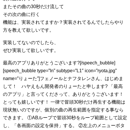
またその曲の30秒だけ流して
その次の曲に行く
機能は、実装されてますか？実装されてるんでしたらやり
方を教えて欲しいです。
実装してないのでしたら、
ぜひ実装して欲しいです。
最高のアプリありがとうございます?[/speech_bubble]
[speech_bubble type=”ln” subtype=”L1″ icon=”ryota.jpg”
name=”りょーた”]フェノールとナフタレンさん、はじめま
して！ ハヤえもん開発者のりょーたと申します? 「最高
のアプリ」と言ってくださって、ありがとうございます！
とっても嬉しいです！ 一律で冒頭30秒だけ再生する機能は
現状無いのですが、個別の曲の再生範囲を指定する事なら
できます。 ①ABループで冒頭30秒をループ範囲として設定
し、「各画面の設定を保持」する。 ②左上のメニューボタ