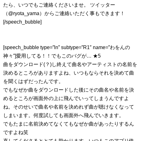
たら、いつでもご連絡くださいませ。 ツイッター
（@ryota_yama）からご連絡いただく事もできます！
[/speech_bubble]
[speech_bubble type=”ln” subtype=”R1″ name=”わをんの
神々”]愛用してる！！でもこのバグが… ★5
曲をダウンロード(？)し終えて曲名やアーティストの名前を
決めるところがありますよね、いつもならそれを決めて曲
を聞くはずだったんです。
でもなぜか曲をダウンロードした後にその曲名や名前を決
めるところが画面外の上に飛んでいってしまうんですよ
ね。そのせいで曲名や名前を決めれず曲が聴けなくなって
しまいます。何度試しても画面外へ飛んでいきます。
でもたまに名前決めてなくてもなぜか曲があったりするん
ですよね笑
直してくださるととても助かります。いつもこのアプリ使