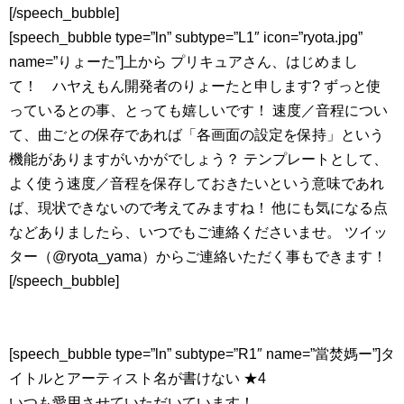
[/speech_bubble]
[speech_bubble type=”ln” subtype=”L1″ icon=”ryota.jpg”
name=”りょーた”]上から プリキュアさん、はじめまし
て！ ハヤえもん開発者のりょーたと申します? ずっと使
っているとの事、とっても嬉しいです！ 速度／音程につい
て、曲ごとの保存であれば「各画面の設定を保持」という
機能がありますがいかがでしょう？ テンプレートとして、
よく使う速度／音程を保存しておきたいという意味であれ
ば、現状できないので考えてみますね！ 他にも気になる点
などありましたら、いつでもご連絡くださいませ。 ツイッ
ター（@ryota_yama）からご連絡いただく事もできます！
[/speech_bubble]
[speech_bubble type=”ln” subtype=”R1″ name=”當焚媽ー”]タ
イトルとアーティスト名が書けない ★4
いつも愛用させていただいています！