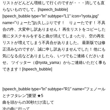
リストがどんどん増殖して行くのですが・・・消しても直
らないものでして。[/speech_bubble]
[speech_bubble type=”ln” subtype=”L1″ icon=”ryota.jpg”
name=”りょーた”]お久しぶりです！ りょーたです！ 不具
合の件、大変申し訳ありません！ 再生リストをコピーした
後にタスクキルをすると曲が消えてしまったり、空の再生
リストが増えてしまう不具合がありました。 最新版では修
正済みなのですが、誠に申し訳ありませんでした！ 他にも
気になる点などありましたら、いつでもご連絡くださいま
せ。 ツイッター（@ryota_yama）からご連絡いただく事も
できます！[/speech_bubble]
[speech_bubble type=”ln” subtype=”R1″ name=”フェノール
とナフタレン”]要望 ★5
曲を頭からの30秒だけ流して
次の曲に行って