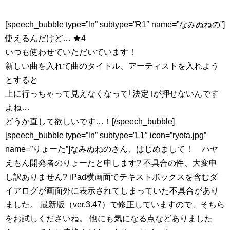
[speech_bubble type=”ln” subtype=”R1″ name=”なみぬねの”]
使えるんだけど… ★4
いつも使わせていただいています！
新しい曲を入れて曲のタイトル、アーティストを入れよう
とすると
上に行っちゃって見えなくなって｢決定｣が押せないんです
よね…
どうか直して欲しいです…！[/speech_bubble]
[speech_bubble type=”ln” subtype=”L1″ icon=”ryota.jpg”
name=”りょーた”]なみぬねのさん、はじめまして！ ハヤ
えもん開発者のりょーたと申します? 不具合の件、大変申
し訳ありません? iPad横画面でテキストボックスを含むダ
イアログが画面外に表示されてしまっていた不具合があり
ました。 最新版（ver.3.47）で修正していますので、そちら
をお試しくださいね。 他にも気になる点などありました