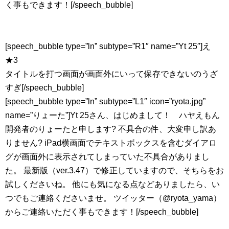
く事もできます！[/speech_bubble]
[speech_bubble type=”ln” subtype=”R1″ name=”Yt 25″]え
★3
タイトルを打つ画面が画面外にいって保存できないのうざ
すぎ[/speech_bubble]
[speech_bubble type=”ln” subtype=”L1″ icon=”ryota.jpg”
name=”りょーた”]Yt 25さん、はじめまして！ ハヤえもん
開発者のりょーたと申します? 不具合の件、大変申し訳あ
りません? iPad横画面でテキストボックスを含むダイアロ
グが画面外に表示されてしまっていた不具合がありまし
た。 最新版（ver.3.47）で修正していますので、そちらをお
試しくださいね。 他にも気になる点などありましたら、い
つでもご連絡くださいませ。 ツイッター（@ryota_yama）
からご連絡いただく事もできます！[/speech_bubble]