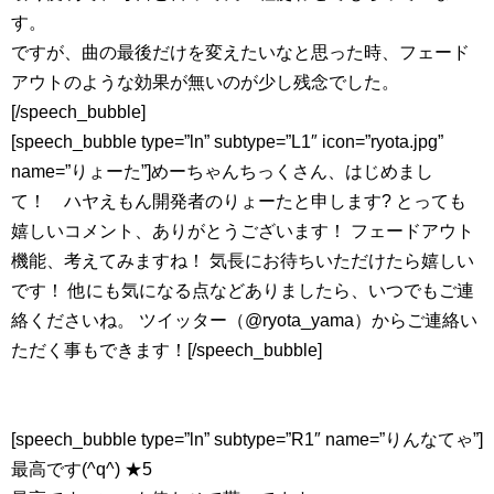
す。
ですが、曲の最後だけを変えたいなと思った時、フェード
アウトのような効果が無いのが少し残念でした。
[/speech_bubble]
[speech_bubble type=”ln” subtype=”L1″ icon=”ryota.jpg”
name=”りょーた”]めーちゃんちっくさん、はじめまし
て！ ハヤえもん開発者のりょーたと申します? とっても
嬉しいコメント、ありがとうございます！ フェードアウト
機能、考えてみますね！ 気長にお待ちいただけたら嬉しい
です！ 他にも気になる点などありましたら、いつでもご連
絡くださいね。 ツイッター（@ryota_yama）からご連絡い
ただく事もできます！[/speech_bubble]
[speech_bubble type=”ln” subtype=”R1″ name=”りんなてゃ”]
最高です(^q^) ★5