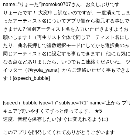
name=”りょーた”]momoko0707さん、お久しぶりです！
りょーたです！ 大変申し訳ないのですが、一度消えてしま
ったアーティスト名についてアプリ側から復元する事はで
きません? 個別アーティスト名を入力いただきますようお
願いします！（再生リスト全体で同じアーティスト名にし
たり、曲名長押しで複数選択モードにしてから選択曲のみ
同じアーティスト名に設定する事もできます） 他にも気に
なる点などありましたら、いつでもご連絡くださいね。 ツ
イッター（@ryota_yama）からご連絡いただく事もできま
す！[/speech_bubble]
[speech_bubble type=”ln” subtype=”R1″ name=”上から プリ
キュア”]使いやすくてずっと使ってます。 ★5
速度、音程を保存したい(すぐに変えれるように)
このアプリを開発してくれてありがとうございます