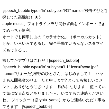
[speech_bubble type=”ln” subtype=”R1″ name=”桜野のひと”]
探してた高機能！ ★5
apple music、フォトライブラリ問わず曲をインポートでき
てめっちゃ便利。
オートでも簡単に曲の『カラオケ化』（ボーカルカット）
とか、いろいろできるし、完全手動でいろんなカスタマイ
ズもできるし、
探してたアプリはこれだ！[/speech_bubble]
[speech_bubble type=”ln” subtype=”L1″ icon=”ryota.jpg”
name=”りょーた”]桜野のひとさん、はじめまして！ ハヤ
えもん開発者のりょーたと申します? とっても嬉しいコメ
ント、ありがとうございます！ 励みになります！ 使ってい
て気になる点などありましたら、いつでもご連絡ください
ね。 ツイッター（@ryota_yama）からご連絡いただく事も
できます！[/speech_bubble]