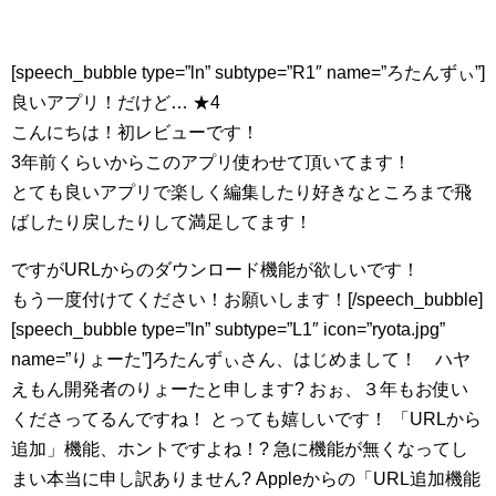
[speech_bubble type=”ln” subtype=”R1″ name=”ろたんずぃ”]
良いアプリ！だけど… ★4
こんにちは！初レビューです！
3年前くらいからこのアプリ使わせて頂いてます！
とても良いアプリで楽しく編集したり好きなところまで飛
ばしたり戻したりして満足してます！
ですがURLからのダウンロード機能が欲しいです！
もう一度付けてください！お願いします！[/speech_bubble]
[speech_bubble type=”ln” subtype=”L1″ icon=”ryota.jpg”
name=”りょーた”]ろたんずぃさん、はじめまして！ ハヤ
えもん開発者のりょーたと申します? おぉ、３年もお使い
くださってるんですね！ とっても嬉しいです！ 「URLから
追加」機能、ホントですよね！? 急に機能が無くなってし
まい本当に申し訳ありません? Appleからの「URL追加機能