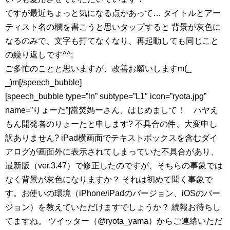
ですが最近ちょっと気になる点があって… タイトルとアー
ティスト名の欄を書こうと思いタップすると 背景が灰色に
なるのみで、文字も打てなくなり、再起動しても同じこと
の繰り返しです^^;
ご多忙のことと思いますが、改善お願いしますm(_
_)m[/speech_bubble]
[speech_bubble type=”ln” subtype=”L1″ icon=”ryota.jpg”
name=”りょーた”]當焚媽ーさん、はじめまして！ ハヤえ
もん開発者のりょーたと申します? 不具合の件、大変申し
訳ありません? iPad横画面でテキストボックスを含むダイ
アログが画面外に表示されてしまっていた不具合があり、
最新版（ver.3.47）で修正したのですが、そちらの事象では
なく背景が灰色になりますか？ それは初めて聞く事象で
す。お使いの環境（iPhone/iPadのバージョン、iOSのバー
ジョン）を教えていただけますでしょうか？ 続報お待ちし
てますね。 ツイッター（@ryota_yama）からご連絡いただ