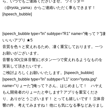
ら、いつでもご連絡くださいませ。 ツイッター
（@ryota_yama）からご連絡いただく事もできます！
[/speech_bubble]
[speech_bubble type=”ln” subtype=”R1″ name=”俺って？”]凄
いいいアプリ ★5
音質を色々と変えれるため、凄く重宝しております。一つ
お願いがございます。
音響を3D(立体音響)にボタン一つで変えれるようなものを
実装して頂きたいです。
ご検討よろしくお願いいたします。[/speech_bubble]
[speech_bubble type=”ln” subtype=”L1″ icon=”ryota.jpg”
name=”りょーた”]俺って？さん、はじめまして！ ハヤえ
もん開発者のりょーたと申します? アプリを重宝くださ
り、ありがとうございます！ とっても嬉しいです！ 立体音
響の件、考えてみますね！ 他にも気になる事などありまし