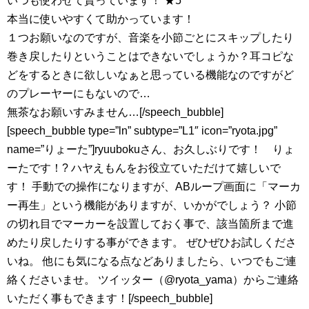
いつも使わせて貰っています！ ★5
本当に使いやすくて助かっています！
１つお願いなのですが、音楽を小節ごとにスキップしたり
巻き戻したりということはできないでしょうか？耳コピな
どをするときに欲しいなぁと思っている機能なのですがど
のプレーヤーにもないので…
無茶なお願いすみません…[/speech_bubble]
[speech_bubble type=”ln” subtype=”L1″ icon=”ryota.jpg”
name=”りょーた”]ryuubokuさん、お久しぶりです！ りょ
ーたです！? ハヤえもんをお役立ていただけて嬉しいで
す！ 手動での操作になりますが、ABループ画面に「マーカ
ー再生」という機能がありますが、いかがでしょう？ 小節
の切れ目でマーカーを設置しておく事で、該当箇所まで進
めたり戻したりする事ができます。 ぜひぜひお試しくださ
いね。 他にも気になる点などありましたら、いつでもご連
絡くださいませ。 ツイッター（@ryota_yama）からご連絡
いただく事もできます！[/speech_bubble]