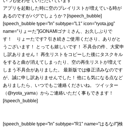
いつも使わせていただいています
アプリを起動した時に空のプレイリストが増えている時が
あるのですがバグでしょうか？[/speech_bubble]
[speech_bubble type=”ln” subtype=”L1″ icon=”ryota.jpg”
name=”りょーた”]GONAMIゴナミさん、お久しぶりで
す！ りょーたです? 引き続きご使用くださり、ありがと
うございます！ とっても嬉しいです！ 不具合の件、大変申
し訳ありません！ 再生リストをコピーした後にタスクキル
をすると曲が消えてしまったり、空の再生リストが増えて
しまう不具合がありました。 最新版では修正済みなのです
が、誠に申し訳ありませんでした！ 他にも気になる点など
ありましたら、いつでもご連絡くださいね。 ツイッター
（@ryota_yama）からご連絡いただく事もできます！
[/speech_bubble]
[speech_bubble type=”ln” subtype=”R1″ name=”はるな//”]検