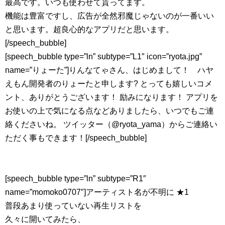
最高です。いつも使わせて貰ってます。
機能は豊富ですし、広告が全然邪魔じゃないのが一番いい
と思います。超良心的なアプリだと思います。
[/speech_bubble]
[speech_bubble type=”ln” subtype=”L1″ icon=”ryota.jpg”
name=”りょーた”]りんなてゃさん、はじめまして！ ハヤ
えもん開発者のりょーたと申します? とっても嬉しいコメ
ント、ありがとうございます！ 励みになります！ アプリを
お使いの上で気になる点などありましたら、いつでもご連
絡くださいね。 ツイッター（@ryota_yama）からご連絡い
ただく事もできます！[/speech_bubble]
[speech_bubble type=”ln” subtype=”R1″
name=”momoko0707″]アーティスト名が不明に ★1
普段あまり使っていない再生リストを
久々に開いてみたら、