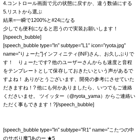
4.コントロール画面で元の状態に戻すか、違う数値にする
5.リストから選ぶ
結果=一瞬で1200%と#24になる
少しでも便利になると思うので実装お願いします！
[/speech_bubble]
[speech_bubble type=”ln” subtype=”L1″ icon=”ryota.jpg”
name=”りょーた”]インフィニティ(INF)さん、お久しぶりで
す！ りょーたです? 他のユーザーさんからも速度と音程
をテンプレートとして保存しておきたいという声があるで
すよね！ ありがとうございます、開発の参考にさせていた
だきますね！? 他にも何かありましたら、いつでもご連絡
くださいませ。 ツイッター（@ryota_yama）からご連絡い
ただく事もできます！?[/speech_bubble]
[speech_bubble type=”ln” subtype=”R1″ name=”こたつの中
のサボり魔”]あのー ★5