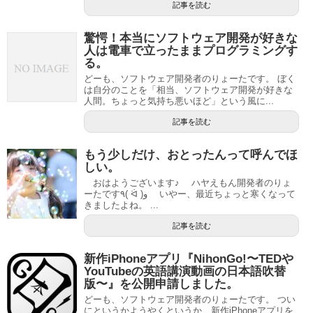
記事を読む
驚愕！本当にソフトウェア開発が好きな
人は電車で立ったままプログラミングす
る。
どーも、ソフトウェア開発者のりょーたです。 ぼく
は自分のことを「相当、ソフトウェア開発が好きな
人間。ちょっと気持ち悪いほど」という風に...
記事を読む
もう少しだけ、おとったんって呼んでほ
しい。
おはようございます♪ ハヤえもん開発者のりょ
ーたです٩( ᐛ )و いやー、最近ちょっと寒くなって
きましたよね。 ...
記事を読む
新作iPhoneアプリ『NihonGo!〜TEDや
YouTubeの英語講演動画の日本語吹替
版〜』を公開申請しました。
どーも、ソフトウェア開発者のりょーたです。 つい
にというかようやくというか、新作iPhoneアプリを