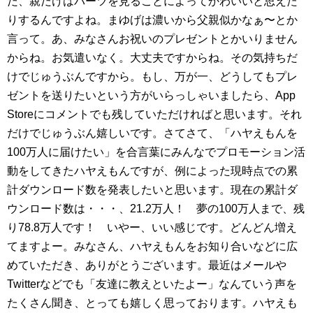
だ、親だけはパーツを見ることによってかわいいと思えた
りするんですよね。まゆげは濃いから父親似かなぁ〜とか
言って。あ、みなさんお祝いのプレゼントとかいりません
からね。お気遣いなく。大丈夫ですからね。その気持ちだ
けでじゅうぶんですから。もし、万が一、どうしてもプレ
ゼントを送りたいという方がいらっしゃいましたら、App
Storeにコメントでも残していただければと思います。それ
だけでじゅうぶん嬉しいです。さてさて、「ハヤえもんを
100万人に届けたい」を合言葉にみんなでプロモーション活
動をしてきたハヤえもんですが、例によった現時点での累
計ダウンロード数を発表したいと思います。現在の累計ダ
ウンロード数は・・・、21.2万人！ 夢の100万人まで、残
り78.8万人です！ いやー、いい感じです。どんどん増え
てますよー。みなさん、ハヤえもんをお知り合いなどに広
めていただき、ありがとうございます。最近はメールや
Twitterなどでも「友達に教えといたよー」なんていう声を
たくさん聞き、とっても嬉しく思っております。ハヤえも