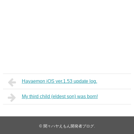
Hayaemon iOS ver.1.53 update log.
My third child (eldest son) was born!
©
聞々ハヤえもん開発者ブログ
.