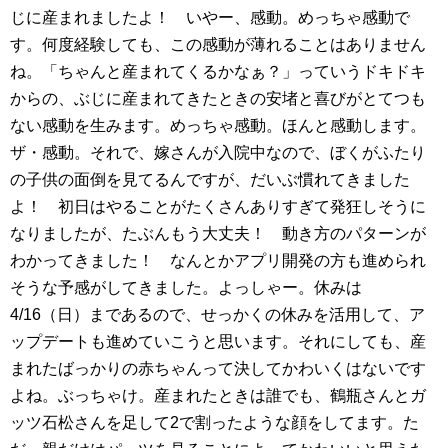
じに産まれましたよ！ いやー、感動。めっちゃ感動で
す。何度経験しても、この感動が薄れることはありません
ね。「ちゃんと産まれてくるかなぁ？」っていうドキドキ
からの、ぶじに産まれてきたときの安堵と喜びがとてつも
ない感動を生みます。めっちゃ感動。ほんと感動します。
ザ・感動。それで、嫁さんが入院中なので、ぼくがふたり
の子供の面倒を見てるんですが、だいぶ慣れてきました
よ！ 初日はやることがたくさんありすぎて発狂しそうに
なりましたが、たぶんもう大丈夫！ 動き方のパターンが
わかってきました！ なんとかアプリ開発の方も進められ
そうな予感がしてきました。よっしゃー。休みは
4/16（日）まであるので、せっかくの休みを活用して、ア
ップデートも進めていこうと思います。それにしても、産
まれたばっかりの赤ちゃんって決してかわいくはないです
よね。ぶっちゃけ。産まれたときは誰でも、鶴瓶さんとガ
ッツ石松さんを足して2で割ったような顔をしてます。た