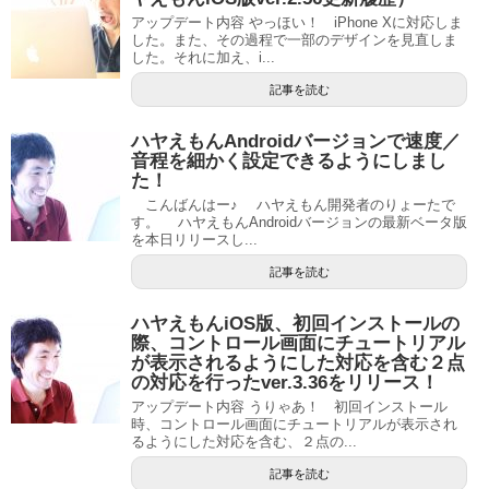
アップデート内容 やっほい！ iPhone Xに対応しま
した。また、その過程で一部のデザインを見直しま
した。それに加え、i...
記事を読む
ハヤえもんAndroidバージョンで速度／
音程を細かく設定できるようにしまし
た！
こんばんはー♪ ハヤえもん開発者のりょーたで
す。 ハヤえもんAndroidバージョンの最新ベータ版
を本日リリースし...
記事を読む
ハヤえもんiOS版、初回インストールの
際、コントロール画面にチュートリアル
が表示されるようにした対応を含む２点
の対応を行ったver.3.36をリリース！
アップデート内容 うりゃあ！ 初回インストール
時、コントロール画面にチュートリアルが表示され
るようにした対応を含む、２点の...
記事を読む