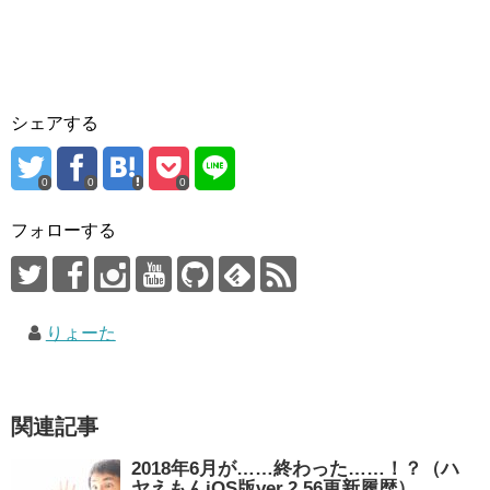
シェアする
0
0
0
フォローする
りょーた
関連記事
2018年6月が……終わった……！？（ハ
ヤえもんiOS版ver.2.56更新履歴）