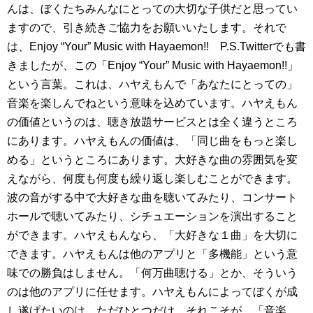
んは、ぼくたちみんなにとっての大切な子供だと思ってい
ますので、引き続きご協力をお願いいたします。それで
は、Enjoy “Your” Music with Hayaemon!! P.S.Twitterでも書
きましたが、この「Enjoy “Your” Music with Hayaemon!!」
という言葉。これは、ハヤえもんで「あなたにとっての」
音楽を楽しんでねという意味を込めています。ハヤえもん
の価値というのは、聴き放題サービスとは全く違うところ
にあります。ハヤえもんの価値は、「同じ曲をもっと楽し
める」というところにあります。大好きな曲の雰囲気を変
えながら、何度も何度も繰り返し楽しむことができます。
波の音がする中で大好きな曲を聴いてみたり、コンサート
ホールで聴いてみたり、シチュエーションを演出すること
ができます。ハヤえもんなら、「大好きな１曲」を大切に
できます。ハヤえもんは他のアプリと「多機能」という意
味での勝負はしません。「何万曲聴ける」とか、そういう
のは他のアプリに任せます。ハヤえもんによってぼくが成
し遂げたいのは、ただひとつだけ。それこそが、「音楽