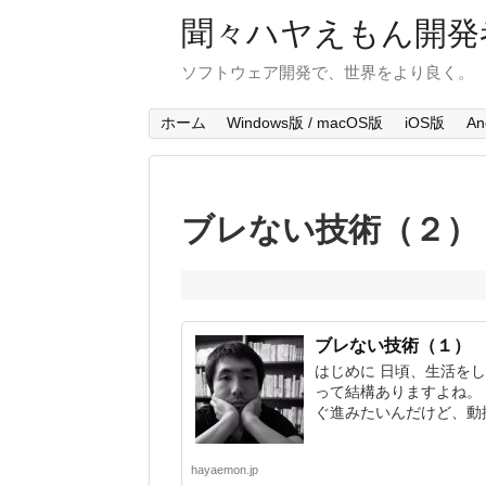
聞々ハヤえもん開発
ソフトウェア開発で、世界をより良く。
ホーム
Windows版 / macOS版
iOS版
An
ブレない技術（２）
ブレない技術（１）
はじめに 日頃、生活を
って結構ありますよね。
ぐ進みたいんだけど、動揺.
hayaemon.jp