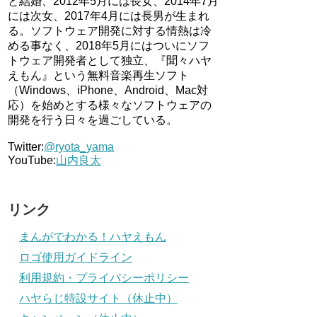
と結婚、2012年5月には長女、2014年7月
には次女、2017年4月には長男が生まれ
る。ソフトウェア開発に対する情熱は冷
める事なく、2018年5月にはついにソフ
トウェア開発者として独立、『聞々ハヤ
えもん』という無料音楽再生ソフト
（Windows、iPhone、Android、Mac対
応）を始めとする様々なソフトウェアの
開発を行う日々を過ごしている。
Twitter:
@ryota_yama
YouTube:
山内良太
リンク
まんがでわかる！ハヤえもん
ロゴ使用ガイドライン
利用規約・プライバシーポリシー
ハヤらじ特設サイト（休止中）