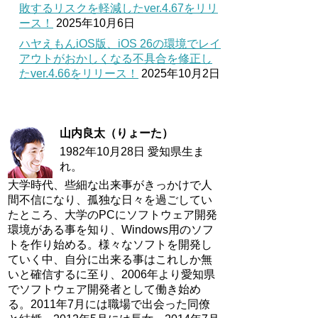
敗するリスクを軽減したver.4.67をリリ
ース！
2025年10月6日
ハヤえもんiOS版、iOS 26の環境でレイ
アウトがおかしくなる不具合を修正し
たver.4.66をリリース！
2025年10月2日
山内良太（りょーた）
1982年10月28日 愛知県生ま
れ。
大学時代、些細な出来事がきっかけで人
間不信になり、孤独な日々を過ごしてい
たところ、大学のPCにソフトウェア開発
環境がある事を知り、Windows用のソフ
トを作り始める。様々なソフトを開発し
ていく中、自分に出来る事はこれしか無
いと確信するに至り、2006年より愛知県
でソフトウェア開発者として働き始め
る。2011年7月には職場で出会った同僚