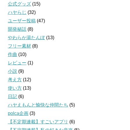
公式グッズ
(15)
ハヤらじ
(32)
ユーザー投稿
(47)
開発秘話
(8)
やわらか湯たんぽ
(13)
フリー素材
(8)
作曲
(10)
レビュー
(1)
小説
(9)
考え方
(12)
使い方
(13)
日記
(6)
ハヤえもんと愉快な仲間たち
(5)
polca企画
(3)
【不定期連載】すごいアプリ
(6)