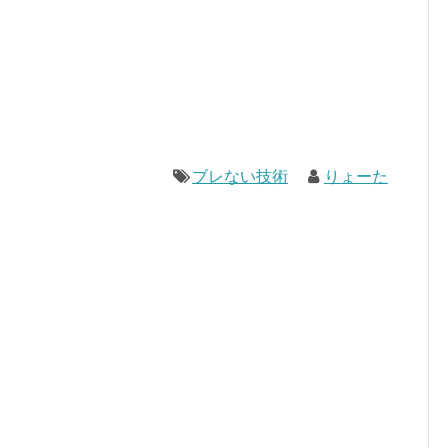
ブレない技術
りょーた