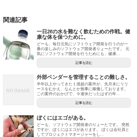
関連記事
一日2ℓの水を難なく飲むための作戦。健
康な体を保つために。
どーも、毎日元気にソフトウェア開発を行うのが一
番の楽しみのソフトウェア開発者りょーたです。 元
気にソフトウェア開発を行うためにも、健康...
記事を読む
外部ベンダーを管理することの難しさ。
半年以上やってきた１億超の案件が、先月末にリリ
ースをむかえ、なんとか無事に稼働しております。
この案件のおかげで、９連休だったはずの年...
記事を読む
ぼくにはエゴがある。
どーも、ソフトウェア開発者のりょーたです。 突然
ですが、ぼくにはエゴがあります。 ぼくは会社員と
してプロジェクトマネージャーをし...