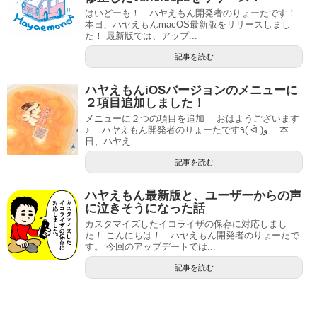
はいどーも！ ハヤえもん開発者のりょーたです！
本日、ハヤえもんmacOS最新版をリリースしまし
た！ 最新版では、アップ...
記事を読む
ハヤえもんiOSバージョンのメニューに
２項目追加しました！
メニューに２つの項目を追加 おはようございます
♪ ハヤえもん開発者のりょーたです٩( ᐛ )و 本
日、ハヤえ...
記事を読む
ハヤえもん最新版と、ユーザーからの声
に泣きそうになった話
カスタマイズしたイコライザの保存に対応しまし
た！ こんにちは！ ハヤえもん開発者のりょーたで
す。 今回のアップデートでは...
記事を読む