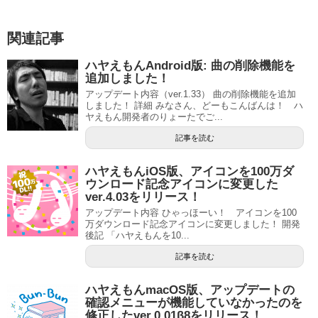
関連記事
ハヤえもんAndroid版: 曲の削除機能を
追加しました！
アップデート内容（ver.1.33） 曲の削除機能を追加
しました！ 詳細 みなさん、どーもこんばんは！ ハ
ヤえもん開発者のりょーたでご...
記事を読む
ハヤえもんiOS版、アイコンを100万ダ
ウンロード記念アイコンに変更した
ver.4.03をリリース！
アップデート内容 ひゃっほーい！ アイコンを100
万ダウンロード記念アイコンに変更しました！ 開発
後記 「ハヤえもんを10...
記事を読む
ハヤえもんmacOS版、アップデートの
確認メニューが機能していなかったのを
修正したver.0.01β8をリリース！