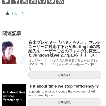
りょーた
関連記事
音楽プレイヤー『ハヤえもん』、マルチ
ユーザーに対応するためSetting.iniの格
納先をユーザーごとのフォルダに変更し
たWindows版ver.2.77β13をリリース！
はいどーも！ ハヤえもん開発者のりょーたです₍₍
(ง*ᐛ)ว ⁾⁾ 本日、ハヤえもんWindows版ver.2.77β13
を...
記事を読む
Is it about time we stop “efficiency”?
Supports to enlarge / reduce the waveform of AB
loop screen by doi...
記事を読む