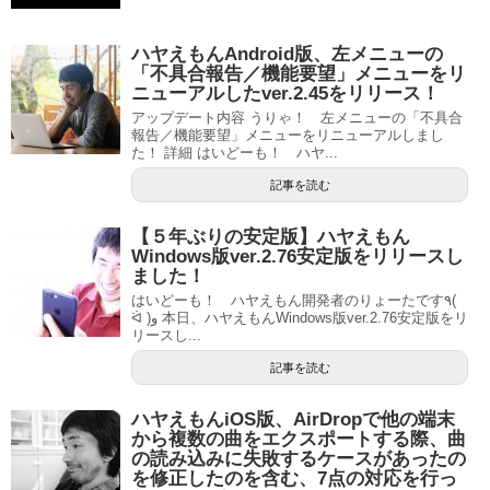
ハヤえもんAndroid版、左メニューの
「不具合報告／機能要望」メニューをリ
ニューアルしたver.2.45をリリース！
アップデート内容 うりゃ！ 左メニューの「不具合
報告／機能要望」メニューをリニューアルしまし
た！ 詳細 はいどーも！ ハヤ...
記事を読む
【５年ぶりの安定版】ハヤえもん
Windows版ver.2.76安定版をリリースし
ました！
はいどーも！ ハヤえもん開発者のりょーたです٩(
ᐛ )و 本日、ハヤえもんWindows版ver.2.76安定版をリ
リースし...
記事を読む
ハヤえもんiOS版、AirDropで他の端末
から複数の曲をエクスポートする際、曲
の読み込みに失敗するケースがあったの
を修正したのを含む、7点の対応を行っ