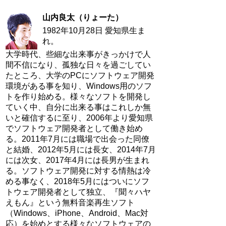
山内良太（りょーた）
1982年10月28日 愛知県生ま
れ。
大学時代、些細な出来事がきっかけで人
間不信になり、孤独な日々を過ごしてい
たところ、大学のPCにソフトウェア開発
環境がある事を知り、Windows用のソフ
トを作り始める。様々なソフトを開発し
ていく中、自分に出来る事はこれしか無
いと確信するに至り、2006年より愛知県
でソフトウェア開発者として働き始め
る。2011年7月には職場で出会った同僚
と結婚、2012年5月には長女、2014年7月
には次女、2017年4月には長男が生まれ
る。ソフトウェア開発に対する情熱は冷
める事なく、2018年5月にはついにソフ
トウェア開発者として独立、『聞々ハヤ
えもん』という無料音楽再生ソフト
（Windows、iPhone、Android、Mac対
応）を始めとする様々なソフトウェアの