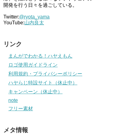
開発を行う日々を過ごしている。
Twitter:
@ryota_yama
YouTube:
山内良太
リンク
まんがでわかる！ハヤえもん
ロゴ使用ガイドライン
利用規約・プライバシーポリシー
ハヤらじ特設サイト（休止中）
キャンペーン（休止中）
note
フリー素材
メタ情報