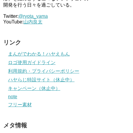
開発を行う日々を過ごしている。
Twitter:
@ryota_yama
YouTube:
山内良太
リンク
まんがでわかる！ハヤえもん
ロゴ使用ガイドライン
利用規約・プライバシーポリシー
ハヤらじ特設サイト（休止中）
キャンペーン（休止中）
note
フリー素材
メタ情報