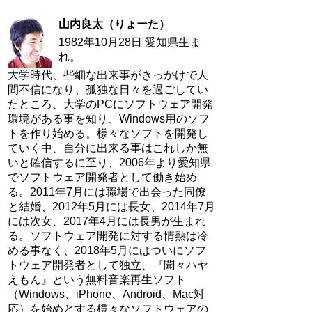
山内良太（りょーた）
1982年10月28日 愛知県生ま
れ。
大学時代、些細な出来事がきっかけで人
間不信になり、孤独な日々を過ごしてい
たところ、大学のPCにソフトウェア開発
環境がある事を知り、Windows用のソフ
トを作り始める。様々なソフトを開発し
ていく中、自分に出来る事はこれしか無
いと確信するに至り、2006年より愛知県
でソフトウェア開発者として働き始め
る。2011年7月には職場で出会った同僚
と結婚、2012年5月には長女、2014年7月
には次女、2017年4月には長男が生まれ
る。ソフトウェア開発に対する情熱は冷
める事なく、2018年5月にはついにソフ
トウェア開発者として独立、『聞々ハヤ
えもん』という無料音楽再生ソフト
（Windows、iPhone、Android、Mac対
応）を始めとする様々なソフトウェアの