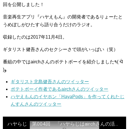
回を公開しました！
音楽再生アプリ『ハヤえもん』の開発者であるりょーたと
うめぼしがひたすら語り合うだけのラジオ。
収録したのは2017年11月4日。
ギタリスト健吾さんのセクシーさで頭がいっぱい（笑）
番組の中ではairchさんのポテトボーイを紹介しました٩( ᐛ
)و
ギタリスト北島健吾さんのツイッター
ポテトボーイ作者であるairchさんのツイッター
ハヤえもんのイヤホン「HayaPods」を作ってくれたじ
んすんさんのツイッター
ハヤらじ 第004回 「ハヤらじはairchさんの活動を応援しています」