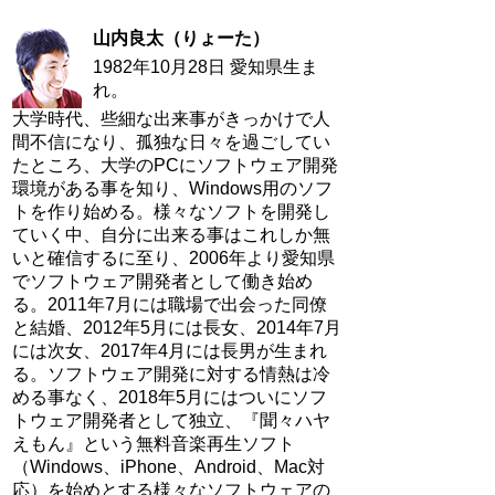
山内良太（りょーた）
1982年10月28日 愛知県生ま
れ。
大学時代、些細な出来事がきっかけで人
間不信になり、孤独な日々を過ごしてい
たところ、大学のPCにソフトウェア開発
環境がある事を知り、Windows用のソフ
トを作り始める。様々なソフトを開発し
ていく中、自分に出来る事はこれしか無
いと確信するに至り、2006年より愛知県
でソフトウェア開発者として働き始め
る。2011年7月には職場で出会った同僚
と結婚、2012年5月には長女、2014年7月
には次女、2017年4月には長男が生まれ
る。ソフトウェア開発に対する情熱は冷
める事なく、2018年5月にはついにソフ
トウェア開発者として独立、『聞々ハヤ
えもん』という無料音楽再生ソフト
（Windows、iPhone、Android、Mac対
応）を始めとする様々なソフトウェアの