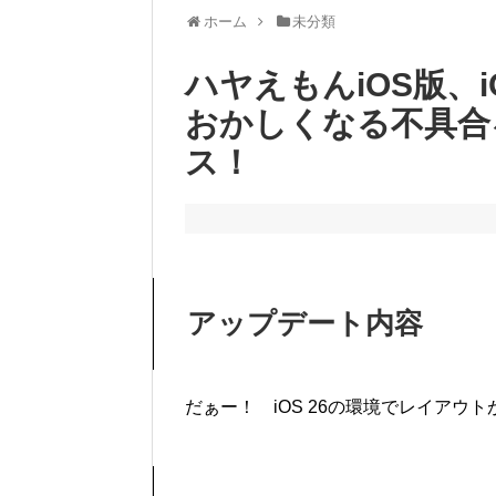
ホーム
未分類
ハヤえもんiOS版、
おかしくなる不具合を修
ス！
アップデート内容
だぁー！ iOS 26の環境でレイアウ