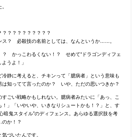
た。
？？？？？？？？？？？
ンス？ 必殺技の名前としては、なんというか……。
！？ かっこわるくない！？ せめて“ドラゴンディフェ
しようよ！」
ど冷静に考えると、チキンって「臆病者」という意味も
男は知ってて言ったのか？ いや、ただの思いつきか？
のすごい戦略かもしれない。臆病者みたいに「あっ、こ
も！」「いやいや、いきなりシュートかも！？」と、す
心暗鬼スタイル”のディフェンス。あらゆる選択肢を考
…のか！？
と気づいたんです。