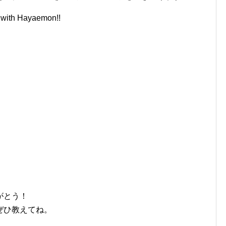
th Hayaemon!!
がとう！
ぜひ教えてね。