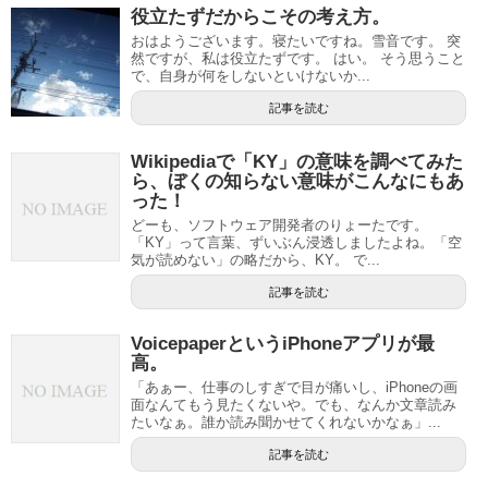
役立たずだからこその考え方。
おはようございます。寝たいですね。雪音です。 突
然ですが、私は役立たずです。 はい。 そう思うこと
で、自身が何をしないといけないか...
記事を読む
Wikipediaで「KY」の意味を調べてみた
ら、ぼくの知らない意味がこんなにもあ
った！
どーも、ソフトウェア開発者のりょーたです。
「KY」って言葉、ずいぶん浸透しましたよね。「空
気が読めない」の略だから、KY。 で...
記事を読む
VoicepaperというiPhoneアプリが最
高。
「あぁー、仕事のしすぎで目が痛いし、iPhoneの画
面なんてもう見たくないや。でも、なんか文章読み
たいなぁ。誰か読み聞かせてくれないかなぁ」...
記事を読む