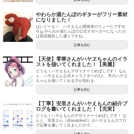
やわらか湯たんぽのギターがフリー素材
になりました！
はいどーも！ ハヤえもん開発者のりょーたです٩(
ᐛ )و やらわか湯たんぽの公式サポーターになったの
は前回報告した通りですね...
記事を読む
【天使】零華‏さんがハヤヱちゃんのイラ
ストを描いてくれました！【美麗】
どうも！ハヤえもんデザイナーうめぼしです！ なん
と、ハヤえもん公式キャラクターの1人、早川ハヤヱ
ちゃんを描いてくれる方が現れま...
記事を読む
【丁寧】安里さんがハヤえもんの紹介ブ
ログを書いてくれました！【充実】
どうも！ハヤえもんのデザイナーうめぼしです！ な
んと、安里さん（@asatokei1）がハヤえもんのブロ
グ記事を書いてくれましたので、...