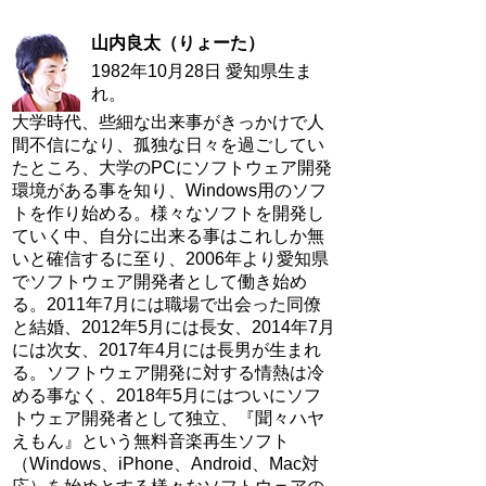
山内良太（りょーた）
1982年10月28日 愛知県生ま
れ。
大学時代、些細な出来事がきっかけで人
間不信になり、孤独な日々を過ごしてい
たところ、大学のPCにソフトウェア開発
環境がある事を知り、Windows用のソフ
トを作り始める。様々なソフトを開発し
ていく中、自分に出来る事はこれしか無
いと確信するに至り、2006年より愛知県
でソフトウェア開発者として働き始め
る。2011年7月には職場で出会った同僚
と結婚、2012年5月には長女、2014年7月
には次女、2017年4月には長男が生まれ
る。ソフトウェア開発に対する情熱は冷
める事なく、2018年5月にはついにソフ
トウェア開発者として独立、『聞々ハヤ
えもん』という無料音楽再生ソフト
（Windows、iPhone、Android、Mac対