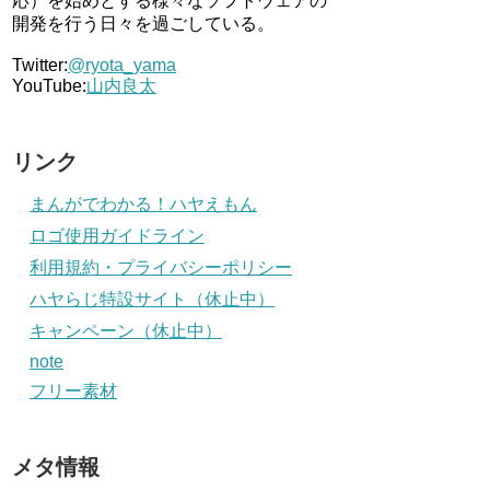
応）を始めとする様々なソフトウェアの
開発を行う日々を過ごしている。
Twitter:
@ryota_yama
YouTube:
山内良太
リンク
まんがでわかる！ハヤえもん
ロゴ使用ガイドライン
利用規約・プライバシーポリシー
ハヤらじ特設サイト（休止中）
キャンペーン（休止中）
note
フリー素材
メタ情報