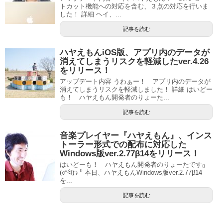
トカット機能への対応を含む、３点の対応を行いま
した！ 詳細 ヘイ、...
記事を読む
ハヤえもんiOS版、アプリ内のデータが
消えてしまうリスクを軽減したver.4.26
をリリース！
アップデート内容 うわぁー！ アプリ内のデータが
消えてしまうリスクを軽減しました！ 詳細 はいどー
も！ ハヤえもん開発者のりょーた...
記事を読む
音楽プレイヤー『ハヤえもん』、インス
トーラー形式での配布に対応した
Windows版ver.2.77β14をリリース！
はいどーも！ ハヤえもん開発者のりょーたです₍₍
(ง*ᐛ)ว ⁾⁾ 本日、ハヤえもんWindows版ver.2.77β14
を...
記事を読む