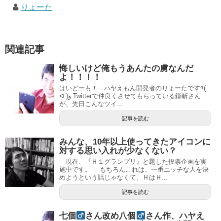
りょーた
関連記事
悔しいけど俺もうあんたの虜なんだ
よ！！！！
はいどーも！ ハヤえもん開発者のりょーたです٩(
ᐛ )و Twitterで仲良くさせてもらっている鎌斬さん
が、先日こんなツイ...
記事を読む
みんな、10年以上使ってきたアイコンに
対する思い入れが少なくない？
現在、『Ｈ１グランプリ』と題した投票企画を実
施中です。 もちろんこれは、一番エッチな人を決
めようという話じゃなくて、ＨはＨ...
記事を読む
七個
さん改め八個
さん作、ハヤえ