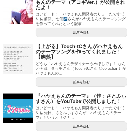
もんのテーマ（アコギVer.）が公開され
たよ！
はいどーも！ ハヤえもん開発者のりょーたです٩(
ᐛ )و 前回、七個
さんがハヤえもんのテーマソング
を作ってくれたという記事...
記事を読む
【上がる】Touch-tCさんがハヤえもん
のテーマソングを作ってくれました！
【胸熱】
どうも！ハヤえもんデザイナーうめぼしです！ なん
と今回、タッチさん（Touch-tCさん @corochar ）が
ハヤえもんの...
記事を読む
『ハヤえもんのテーマ』（作：さとふぃ
すさん）をYouTubeで公開しました！
はいどーも！ ハヤえもん開発者のりょーたです٩(
ᐛ )و 先日、さとふぃすさんが『ハヤえもんのテー
マ』というオリジナ...
記事を読む