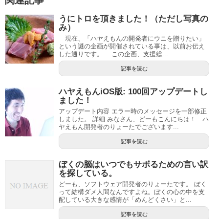
関連記事
うにトロを頂きました！（ただし写真の
み）
現在、「ハヤえもんの開発者にウニを贈りたい」
という謎の企画が開催されている事は、以前お伝え
した通りです。 この企画、支援総...
記事を読む
ハヤえもんiOS版: 100回アップデートし
ました！
アップデート内容 エラー時のメッセージを一部修正
しました。 詳細 みなさん、どーもこんにちは！ ハ
ヤえもん開発者のりょーたでございます...
記事を読む
ぼくの脳はいつでもサボるための言い訳
を探している。
どーも、ソフトウェア開発者のりょーたです。 ぼく
って結構ダメ人間なんですよね。ぼくの心の中を支
配している大きな感情が「めんどくさい」と...
記事を読む