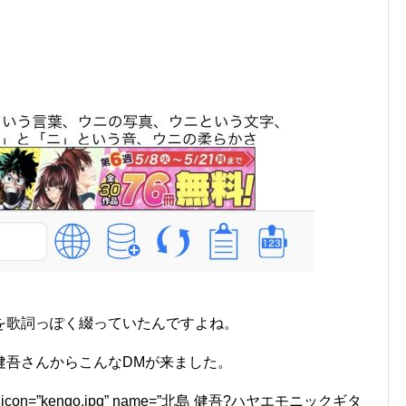
を歌詞っぽく綴っていたんですよね。
健吾さんからこんなDMが来ました。
e=”L1″ icon=”kengo.jpg” name=”北島 健吾?ハヤエモニックギタ