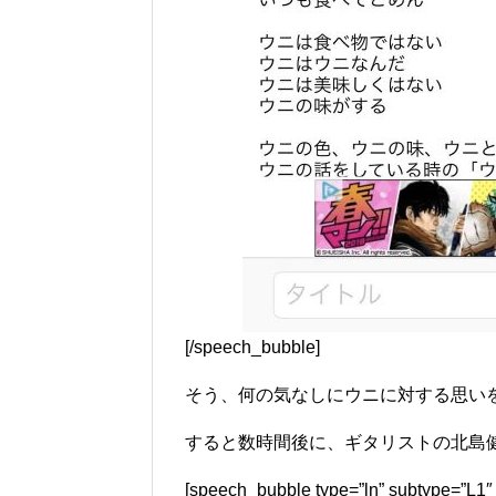
[/speech_bubble]
そう、何の気なしにウニに対する思い
すると数時間後に、ギタリストの北島
[speech_bubble type=”ln” subtyp