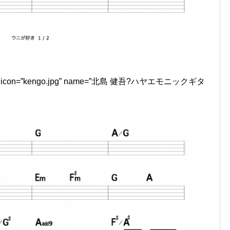
e=”L1″ icon=”kengo.jpg” name=”北島 健吾?ハヤエモニックギタ