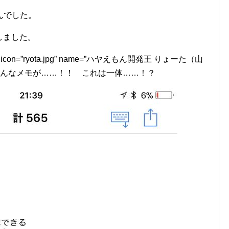
んでした。
をしました。
e=”L1″ icon=”ryota.jpg” name=”ハヤえもん開発王 りょーた（山
こんなメモが……！！ これは一体……！？