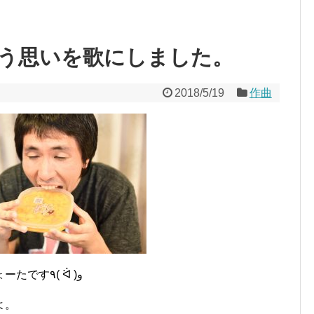
う思いを歌にしました。
2018/5/19
作曲
はいどーも！ ハヤえもん開発者のりょーたです٩( ᐛ )و
よ。