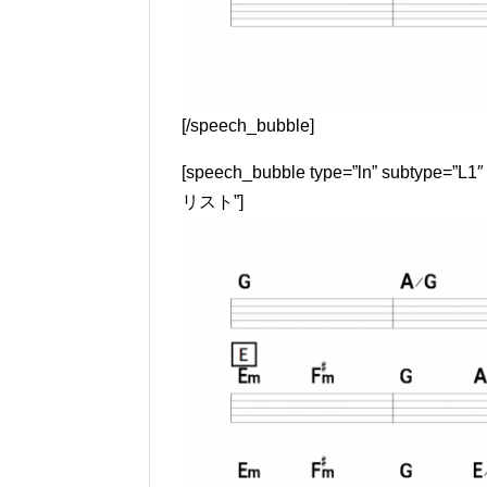
[/speech_bubble]
[speech_bubble type=”ln” subtyp
リスト”]