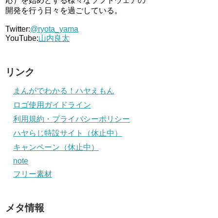
応）を始めとする様々なソフトウェアの
開発を行う日々を過ごしている。
Twitter:
@ryota_yama
YouTube:
山内良太
リンク
まんがでわかる！ハヤえもん
ロゴ使用ガイドライン
利用規約・プライバシーポリシー
ハヤらじ特設サイト（休止中）
キャンペーン（休止中）
note
フリー素材
メタ情報