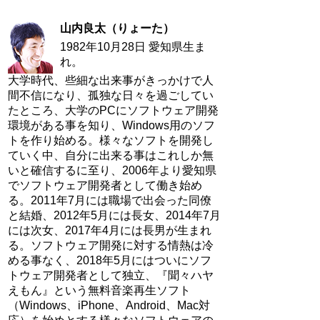
山内良太（りょーた）
1982年10月28日 愛知県生ま
れ。
大学時代、些細な出来事がきっかけで人
間不信になり、孤独な日々を過ごしてい
たところ、大学のPCにソフトウェア開発
環境がある事を知り、Windows用のソフ
トを作り始める。様々なソフトを開発し
ていく中、自分に出来る事はこれしか無
いと確信するに至り、2006年より愛知県
でソフトウェア開発者として働き始め
る。2011年7月には職場で出会った同僚
と結婚、2012年5月には長女、2014年7月
には次女、2017年4月には長男が生まれ
る。ソフトウェア開発に対する情熱は冷
める事なく、2018年5月にはついにソフ
トウェア開発者として独立、『聞々ハヤ
えもん』という無料音楽再生ソフト
（Windows、iPhone、Android、Mac対