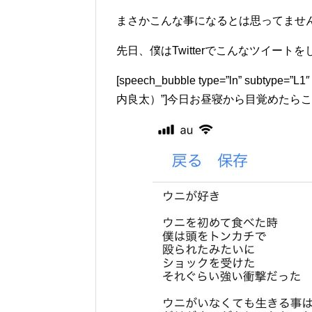
まさかこんな事になるとは思ってませ
先日、僕はTwitterでこんなツイート
[speech_bubble type=”ln” subtyp
内良太）”]今日お昼寝から目覚めたら