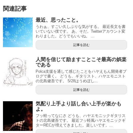
関連記事
最近、思ったこと。
うわぁ、すごい久しぶりな気がする。 最近長文を書
いていない僕です。 あ、そだ。Twitterアカウント変
わりました。どうでもいいね。 ...
記事を読む
人間を信じて励ますことこそ最高の娯楽
である
Polca支援を通して感じたことをハヤえもん開発者ブ
ログで書く。 どうも、ギタリスト、ハヤエモニスト
の北島健吾です。 5/28はうめぼし...
記事を読む
気配り上手より話し合い上手が楽かも
よ。
フッ軽ってなにさ どうも、ハヤエモニックギタリス
トの北島健吾です。 最近フッ軽風ハヤエモニックギ
ターRECが増えてきました。楽しいです。...