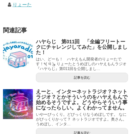
りょーた
関連記事
ハヤらじ 第011回 「全編フリートー
クにチャレンジしてみた」を公開しまし
た！
はい、どーも！ ハヤえもん開発者のりょーたで
す！٩( ᐛ )و りょーたとうめぼしのハヤえもんラジオ
『ハヤらじ』第011回を公開しまし...
記事を読む
えーと、インターネットラジオ？ネット
ラジオ？とかそういうのをハヤえもんで
始めるそうですよ。どうやらそういう事
になったらしい。よくわかってません。
いやーびっくり。どびっくりなうめぼしです。 なに
がびっくりかって？ ネットラジオですよ。奥さん。
うめぼし、インタ...
記事を読む