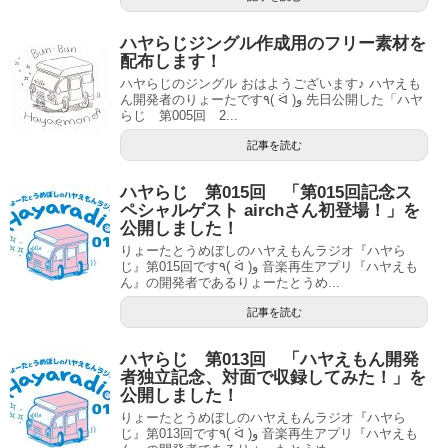
ハヤらじジングル作成用のフリー素材を
配布します！
ハヤらじのジングル おはようございます♪ ハヤえも
ん開発者のりょーたです٩( ᐛ )و 先日公開した「ハヤ
らじ 第005回 2...
記事を読む
ハヤらじ 第015回 「第015回記念ス
ペシャルゲスト airchさん初登場！」を
公開しました！
りょーたとうめぼしのハヤえもんラジオ『ハヤら
じ』第015回です٩( ᐛ )و 音楽再生アプリ『ハヤえも
ん』の開発者であるりょーたとうめ...
記事を読む
ハヤらじ 第013回 「ハヤえもん開発
者独立記念、対面で収録してみた！」を
公開しました！
りょーたとうめぼしのハヤえもんラジオ『ハヤら
じ』第013回です٩( ᐛ )و 音楽再生アプリ『ハヤえも