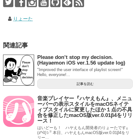
りょーた
関連記事
Please don’t stop my decision.
(Hayaemon iOS ver.1.56 update log)
"Improved the user interface of playlist screen!"
Hello, everyone!...
記事を読む
音楽プレイヤー『ハヤえもん』、メニュ
ーバーの表示スタイルをmacOSネイテ
ィブスタイルに変更したほか１点の不具
合を修正したmacOS版ver.0.01β4をリリ
ース！
はいどーも！ ハヤえもん開発者のりょーたです₍₍
(ง*ᐛ)ว ⁾⁾ 本日、ハヤえもんmacOS版ver.0.01β4をリ
リー...