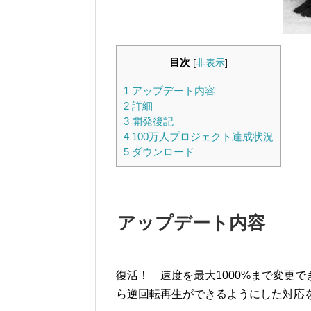
目次
[
非表示
]
1
アップデート内容
2
詳細
3
開発後記
4
100万人プロジェクト達成状況
5
ダウンロード
アップデート内容
復活！ 速度を最大1000%まで変更
ら逆回転再生ができるようにした対応を