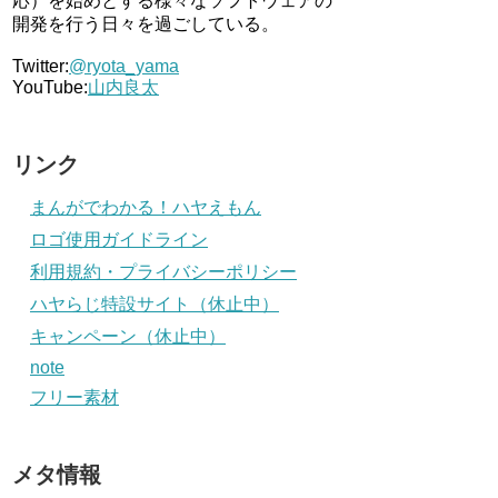
応）を始めとする様々なソフトウェアの
開発を行う日々を過ごしている。
Twitter:
@ryota_yama
YouTube:
山内良太
リンク
まんがでわかる！ハヤえもん
ロゴ使用ガイドライン
利用規約・プライバシーポリシー
ハヤらじ特設サイト（休止中）
キャンペーン（休止中）
note
フリー素材
メタ情報