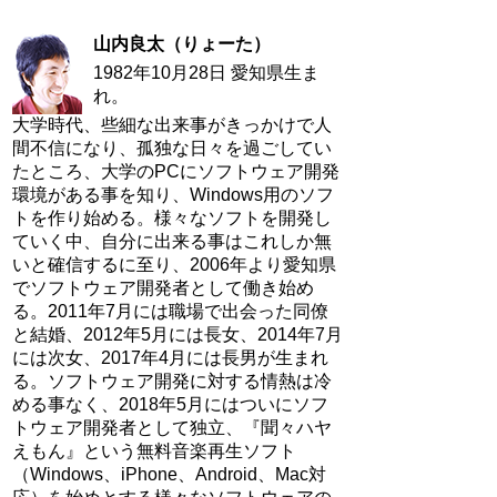
山内良太（りょーた）
1982年10月28日 愛知県生ま
れ。
大学時代、些細な出来事がきっかけで人
間不信になり、孤独な日々を過ごしてい
たところ、大学のPCにソフトウェア開発
環境がある事を知り、Windows用のソフ
トを作り始める。様々なソフトを開発し
ていく中、自分に出来る事はこれしか無
いと確信するに至り、2006年より愛知県
でソフトウェア開発者として働き始め
る。2011年7月には職場で出会った同僚
と結婚、2012年5月には長女、2014年7月
には次女、2017年4月には長男が生まれ
る。ソフトウェア開発に対する情熱は冷
める事なく、2018年5月にはついにソフ
トウェア開発者として独立、『聞々ハヤ
えもん』という無料音楽再生ソフト
（Windows、iPhone、Android、Mac対