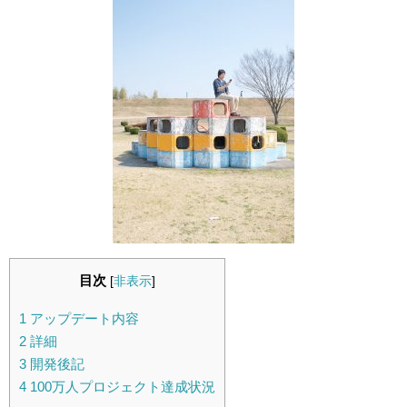
目次
[
非表示
]
1
アップデート内容
2
詳細
3
開発後記
4
100万人プロジェクト達成状況