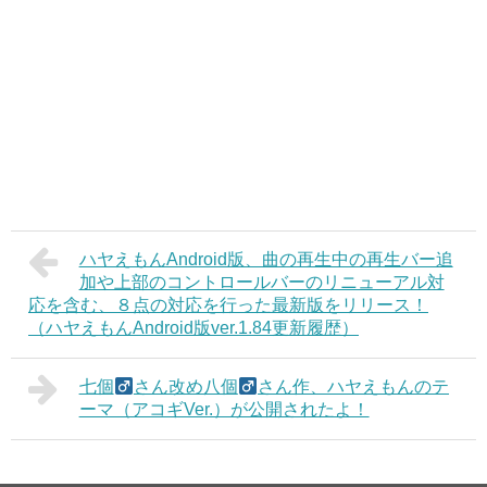
ハヤえもんAndroid版、曲の再生中の再生バー追
加や上部のコントロールバーのリニューアル対
応を含む、８点の対応を行った最新版をリリース！
（ハヤえもんAndroid版ver.1.84更新履歴）
七個
さん改め八個
さん作、ハヤえもんのテ
ーマ（アコギVer.）が公開されたよ！