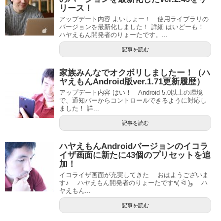
リース！
アップデート内容 よいしょー！ 使用ライブラリの
バージョンを最新化しました！ 詳細 はいどーも！
ハヤえもん開発者のりょーたです。...
記事を読む
家族みんなでオクボリしましたー！（ハ
ヤえもんAndroid版ver.1.71更新履歴）
アップデート内容 はい！ Android 5.0以上の環境
で、通知バーからコントロールできるように対応し
ました！ 詳...
記事を読む
ハヤえもんAndroidバージョンのイコラ
イザ画面に新たに43個のプリセットを追
加！
イコライザ画面が充実してきた おはようございま
す♪ ハヤえもん開発者のりょーたです٩( ᐛ )و ハ
ヤえもん...
記事を読む