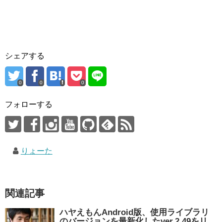
シェアする
0
0
0
フォローする
りょーた
関連記事
ハヤえもんAndroid版、使用ライブラリ
のバージョンを最新化したver.2.49をリ