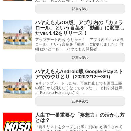
ん、どーもこんにちは！ ハヤえもん開...
記事を読む
ハヤえもんiOS版、アプリ内の「カメラ
ロール」という言葉を「動画」に変更し
たver.4.42をリリース！
アップデート内容 うりゃっ！ アプリ内の「カメラ
ロール」という言葉を「動画」に変更しました！ 詳
細 はいどーも！ ハヤえもん開発者...
記事を読む
ハヤえもんAndroid版 Google Playスト
アでのやりとり（2020/2/12〜3/9）
★4 アップデートしたら、再生停止しても画面上部
の通知から消えなくなっちゃった…。それ以外は満
足 Keisuke Fukunagaさん、...
記事を読む
人生で一番重要な「妄想力」の活かし方
とは？
「再生リストをタップした際に別の曲が再生されて