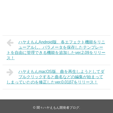
ハヤえもんAndroid版、各エフェクト機能をリニ
ューアルし、パラメータを保存したテンプレー
トを自由に管理できる機能を追加したver.2.09をリリー
ス！
ハヤえもんmacOS版、曲を再生しようとしてダ
ブルクリックすると曲名などの編集が始まって
しまっていたのを修正したver.0.01β7をリリース！
©
聞々ハヤえもん開発者ブログ
.