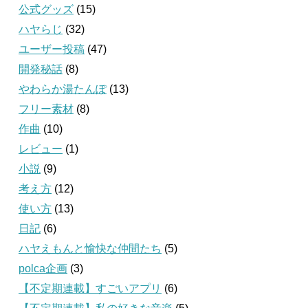
公式グッズ
(15)
ハヤらじ
(32)
ユーザー投稿
(47)
開発秘話
(8)
やわらか湯たんぽ
(13)
フリー素材
(8)
作曲
(10)
レビュー
(1)
小説
(9)
考え方
(12)
使い方
(13)
日記
(6)
ハヤえもんと愉快な仲間たち
(5)
polca企画
(3)
【不定期連載】すごいアプリ
(6)