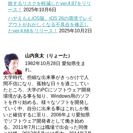
敗するリスクを軽減したver.4.67をリリ
ース！
2025年10月6日
ハヤえもんiOS版、iOS 26の環境でレイ
アウトがおかしくなる不具合を修正し
たver.4.66をリリース！
2025年10月2日
山内良太（りょーた）
1982年10月28日 愛知県生ま
れ。
大学時代、些細な出来事がきっかけで人
間不信になり、孤独な日々を過ごしてい
たところ、大学のPCにソフトウェア開発
環境がある事を知り、Windows用のソフ
トを作り始める。様々なソフトを開発し
ていく中、自分に出来る事はこれしか無
いと確信するに至り、2006年より愛知県
でソフトウェア開発者として働き始め
る。2011年7月には職場で出会った同僚