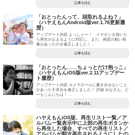
記事を読む
「おとったんって、頭取れるよね？」
（ハヤえもんAndroid版ver.1.76更新履
歴）
アップデート内容 よっしゃー！ イヤホンを抜いた
ら再生が止まるように対応し、また、画質の粗い画
像があったのを修正しました！...
記事を読む
「おとったん……ちょっとだけ抱っこ」
（ハヤえもんiOS版ver.2.11アップデー
ト履歴）
アップデート内容 カメラロールに書き出せないこと
があった不具合を修正しました！ 詳細 みなさん、ど
ーもこんにちは！ ...
記事を読む
ハヤえもんiOS版、再生リスト一覧／ア
ルバム一覧表示中に上部の再生ボタンか
ら再生した場合、すべての再生リスト／
アルバムが順次再生されるようにしたの