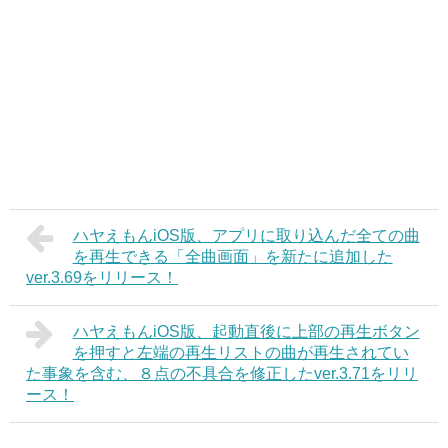
ハヤえもんiOS版、アプリに取り込んだ全ての曲
を再生できる「全曲画面」を新たに追加した
ver.3.69をリリース！
ハヤえもんiOS版、起動直後に上部の再生ボタン
を押すと左端の再生リストの曲が再生されてい
た事象を含む、８点の不具合を修正したver.3.71をリリ
ース！