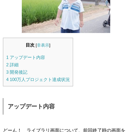
目次
[
非表示
]
1
アップデート内容
2
詳細
3
開発後記
4
100万人プロジェクト達成状況
アップデート内容
どーん！ ライブラリ画面について、前回終了時の画面を