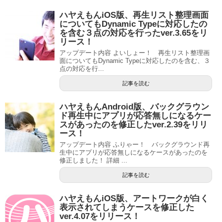
ハヤえもんiOS版、再生リスト整理画面
についてもDynamic Typeに対応したの
を含む３点の対応を行ったver.3.65をリ
リース！
アップデート内容 よいしょー！ 再生リスト整理画
面についてもDynamic Typeに対応したのを含む、３
点の対応を行...
記事を読む
ハヤえもんAndroid版、バックグラウン
ド再生中にアプリが応答無しになるケー
スがあったのを修正したver.2.39をリリ
ース！
アップデート内容 ふりゃー！ バックグラウンド再
生中にアプリが応答無しになるケースがあったのを
修正しました！ 詳細 ...
記事を読む
ハヤえもんiOS版、アートワークが白く
表示されてしまうケースを修正した
ver.4.07をリリース！