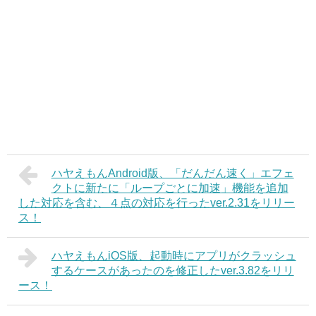
ハヤえもんAndroid版、「だんだん速く」エフェ
クトに新たに「ループごとに加速」機能を追加
した対応を含む、４点の対応を行ったver.2.31をリリー
ス！
ハヤえもんiOS版、起動時にアプリがクラッシュ
するケースがあったのを修正したver.3.82をリリ
ース！