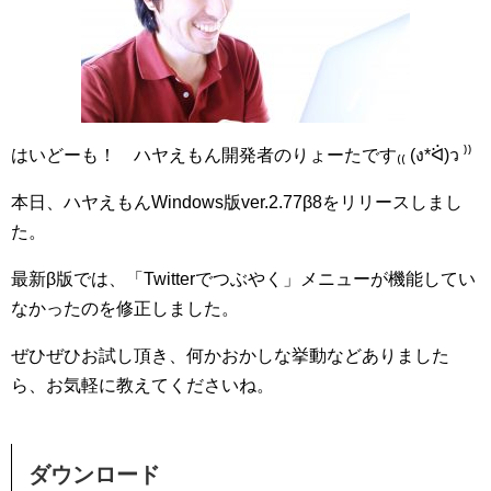
はいどーも！ ハヤえもん開発者のりょーたです₍₍ (ง*ᐛ)ว ⁾⁾
本日、ハヤえもんWindows版ver.2.77β8をリリースしまし
た。
最新β版では、「Twitterでつぶやく」メニューが機能してい
なかったのを修正しました。
ぜひぜひお試し頂き、何かおかしな挙動などありました
ら、お気軽に教えてくださいね。
ダウンロード