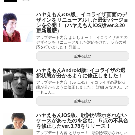
ハヤえもんiOS版、イコライザ画面のデ
ザインをリニューアルした最新バージョ
ンを公開！（ハヤえもんiOS版ver.3.20
更新履歴）
アップデート内容 よいしょー！ イコライザ画面の
デザインをリニューアルした対応を含む、５点の対
応を行いました！ 詳細...
記事を読む
ハヤえもんAndroid版: イコライザの選
択状態が分かるように修正しました！
アップデート内容（ver.1.43） イコライザの選択状
態が分かるように修正しました！ 詳細 みなさん、ど
ーもこん...
記事を読む
ハヤえもんiOS版、歌詞が表示されない
ケースがあったのを含む、５点の不具合
を修正したver.3.78をリリース！
アップデート内容 とりゃー！ 歌詞が表示されない