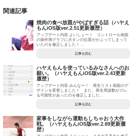
関連記事
焼肉の食べ放題がやばすぎる話（ハヤえ
もんiOS版ver.2.51更新履歴）
アップデート内容 よいしょー！ コントロール画面
の操作用グラフにボタンの位置がかぶってしまって
いたのを修正しました！ ...
記事を読む
ハヤえもんを使っているみなさんへのお
願い。（ハヤえもんiOS版ver.2.43更新
履歴）
アップデート内容 みんなー！ 再生リスト画面のデ
ザインを変更しました！ また、再生周波数がズレ
る可能性があったのを修正しました...
記事を読む
家事をしながら運動もしちゃおう大作
戦。（ハヤえもんiOS版ver.2.69更新履
歴）