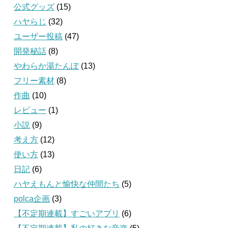
公式グッズ
(15)
ハヤらじ
(32)
ユーザー投稿
(47)
開発秘話
(8)
やわらか湯たんぽ
(13)
フリー素材
(8)
作曲
(10)
レビュー
(1)
小説
(9)
考え方
(12)
使い方
(13)
日記
(6)
ハヤえもんと愉快な仲間たち
(5)
polca企画
(3)
【不定期連載】すごいアプリ
(6)