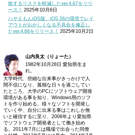
敗するリスクを軽減したver.4.67をリリ
ース！
2025年10月6日
ハヤえもんiOS版、iOS 26の環境でレイ
アウトがおかしくなる不具合を修正し
たver.4.66をリリース！
2025年10月2日
山内良太（りょーた）
1982年10月28日 愛知県生ま
れ。
大学時代、些細な出来事がきっかけで人
間不信になり、孤独な日々を過ごしてい
たところ、大学のPCにソフトウェア開発
環境がある事を知り、Windows用のソフ
トを作り始める。様々なソフトを開発し
ていく中、自分に出来る事はこれしか無
いと確信するに至り、2006年より愛知県
でソフトウェア開発者として働き始め
る。2011年7月には職場で出会った同僚