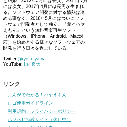
と結婚、2012年5月には長女、2014年7月
には次女、2017年4月には長男が生まれ
る。ソフトウェア開発に対する情熱は冷
める事なく、2018年5月にはついにソフ
トウェア開発者として独立、『聞々ハヤ
えもん』という無料音楽再生ソフト
（Windows、iPhone、Android、Mac対
応）を始めとする様々なソフトウェアの
開発を行う日々を過ごしている。
Twitter:
@ryota_yama
YouTube:
山内良太
リンク
まんがでわかる！ハヤえもん
ロゴ使用ガイドライン
利用規約・プライバシーポリシー
ハヤらじ特設サイト（休止中）