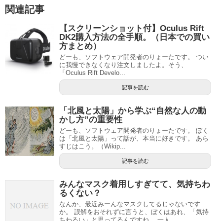
関連記事
【スクリーンショット付】Oculus Rift
DK2購入方法の全手順。（日本での買い
方まとめ）
どーも、ソフトウェア開発者のりょーたです。 つい
に我慢できなくなり注文しましたよ。そう、
「Oculus Rift Develo...
記事を読む
「北風と太陽」から学ぶ“自然な人の動
かし方”の重要性
どーも、ソフトウェア開発者のりょーたです。 ぼく
は「北風と太陽」って話が、本当に好きです。 あら
すじはこう。（Wikip...
記事を読む
みんなマスク着用しすぎてて、気持ちわ
るくない？
なんか、最近みーんなマスクしてるじゃないです
か。 誤解をおそれずに言うと、ぼくはあれ、「気持
ちわるい」と思ってるんですね。 一人...