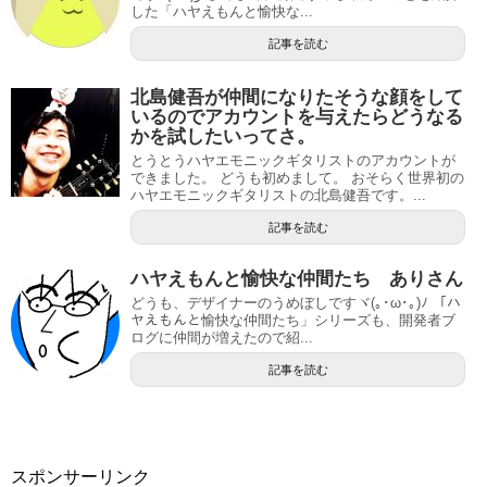
した「ハヤえもんと愉快な...
記事を読む
北島健吾が仲間になりたそうな顔をして
いるのでアカウントを与えたらどうなる
かを試したいってさ。
とうとうハヤエモニックギタリストのアカウントが
できました。 どうも初めまして。 おそらく世界初の
ハヤエモニックギタリストの北島健吾です。...
記事を読む
ハヤえもんと愉快な仲間たち ありさん
どうも、デザイナーのうめぼしですヾ(｡･ω･｡)ﾉ 「ハ
ヤえもんと愉快な仲間たち」シリーズも、開発者ブ
ログに仲間が増えたので紹...
記事を読む
スポンサーリンク