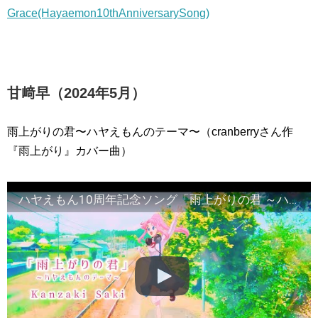
Grace(Hayaemon10thAnniversarySong)
甘﨑早（2024年5月）
雨上がりの君〜ハヤえもんのテーマ〜（cranberryさん作
『雨上がり』カバー曲）
ハヤえもん10周年記念ソング「雨上がりの君 ～ハヤえもんのテーマ～」Kanzaki Saki