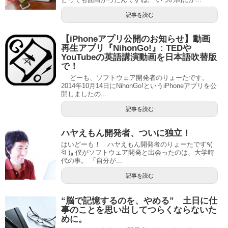
記事を読む
【iPhoneアプリ公開のお知らせ】動画
再生アプリ『NihonGo!』: TEDや
YouTubeの英語講演動画を日本語吹替版
で！
どーも、ソフトウェア開発者のりょーたです。
2014年10月14日にNihonGo!というiPhoneアプリを公
開しましたの...
記事を読む
ハヤえもん開発者、ついに独立！
はいどーも！ ハヤえもん開発者のりょーたです٩(
ᐛ )و 僕がソフトウェア開発と出会ったのは、大学時
代の事。 「自分が...
記事を読む
“脳で記憶するのを、やめる” 土日に仕
事のことを思い出してつらくならないた
めに。