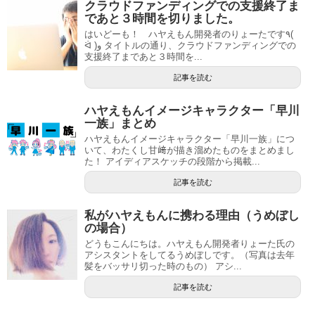
クラウドファンディングでの支援終了ま
であと３時間を切りました。
はいどーも！ ハヤえもん開発者のりょーたです٩(
ᐛ )و タイトルの通り、クラウドファンディングでの
支援終了まであと３時間を...
記事を読む
ハヤえもんイメージキャラクター「早川
一族」まとめ
ハヤえもんイメージキャラクター「早川一族」につ
いて、わたくし甘﨑が描き溜めたものをまとめまし
た！ アイディアスケッチの段階から掲載...
記事を読む
私がハヤえもんに携わる理由（うめぼし
の場合）
どうもこんにちは。ハヤえもん開発者りょーた氏の
アシスタントをしてるうめぼしです。（写真は去年
髪をバッサリ切った時のもの） アシ...
記事を読む