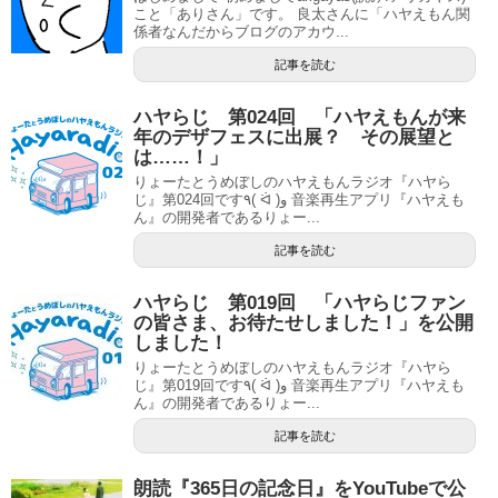
こと「ありさん」です。 良太さんに「ハヤえもん関
係者なんだからブログのアカウ...
記事を読む
ハヤらじ 第024回 「ハヤえもんが来
年のデザフェスに出展？ その展望と
は……！」
りょーたとうめぼしのハヤえもんラジオ『ハヤら
じ』第024回です٩( ᐛ )و 音楽再生アプリ『ハヤえも
ん』の開発者であるりょー...
記事を読む
ハヤらじ 第019回 「ハヤらじファン
の皆さま、お待たせしました！」を公開
しました！
りょーたとうめぼしのハヤえもんラジオ『ハヤら
じ』第019回です٩( ᐛ )و 音楽再生アプリ『ハヤえも
ん』の開発者であるりょー...
記事を読む
朗読『365日の記念日』をYouTubeで公