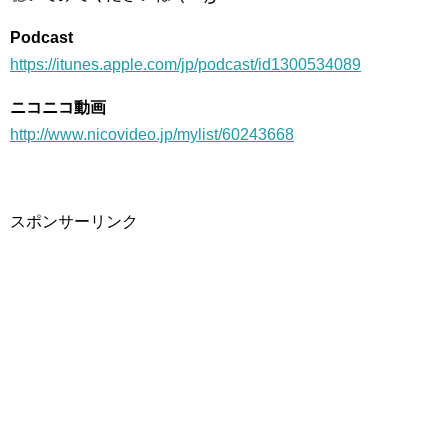
Podcast
https://itunes.apple.com/jp/podcast/id1300534089
ニコニコ動画
http://www.nicovideo.jp/mylist/60243668
スポンサーリンク