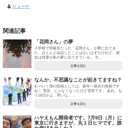
りょーた
関連記事
「花岡さん」の夢
小学校で同級生だった「花岡さん」が夢に出てき
た。ほとんど会話したことはないはずだけれど、彼
女は何度か私の夢に出てきている。 今...
記事を読む
なんか、不思議なことが起きてますね？
わーい！僕の投稿としては、新年一発目の投稿です
ね！ 雪音…じゃなくなったけど雪音です。 あれ、も
う16日かよ…早いな… ...
記事を読む
ハヤえもん開発者です。7月9日（月）に
東京に行きますが、丸１日ヒマです。誰