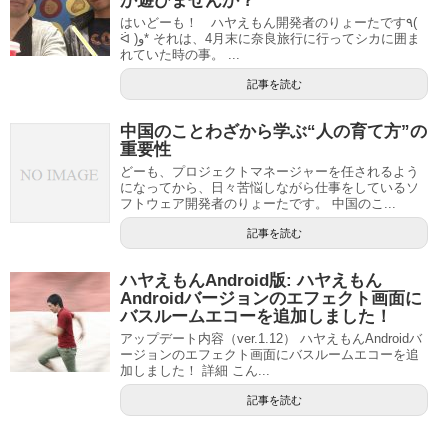
か遊びませんか？
はいどーも！ ハヤえもん開発者のりょーたです٩(
ᐛ )و* それは、4月末に奈良旅行に行ってシカに囲ま
れていた時の事。 ...
記事を読む
中国のことわざから学ぶ“人の育て方”の
重要性
どーも、プロジェクトマネージャーを任されるよう
になってから、日々苦悩しながら仕事をしているソ
フトウェア開発者のりょーたです。 中国のこ...
記事を読む
ハヤえもんAndroid版: ハヤえもん
Androidバージョンのエフェクト画面に
バスルームエコーを追加しました！
アップデート内容（ver.1.12） ハヤえもんAndroidバ
ージョンのエフェクト画面にバスルームエコーを追
加しました！ 詳細 こん...
記事を読む