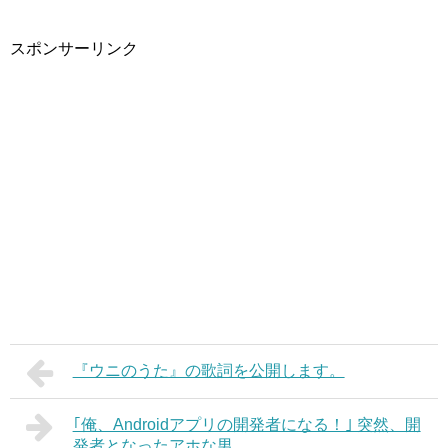
スポンサーリンク
『ウニのうた』の歌詞を公開します。
｢俺、Androidアプリの開発者になる！｣ 突然、開
発者となったアホな男。