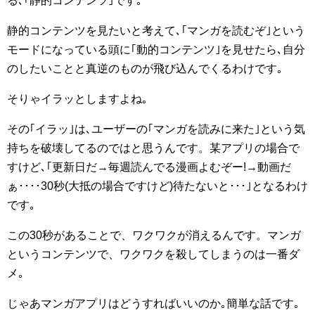
る､｢静的コンテンツ｣です｡
静的コンテンツを見たいと考えて､｢マンガを読むぞ｣という
モードになっている頭に｢動的コンテンツ｣を見せたら､自分
のしたいことと真逆のものが飛び込んでくるわけです｡
そりゃイラッとしますよね｡
その｢イラッ｣は､ユーザーの｢マンガを読みに来た｣という気
持ちを破壊してるのではと思うんです。某アプリの場合で
すけど､｢更新日だ→毎週読んでる漫画よむぞー!→動画だ
ぁ････30秒(大抵の場合ですけど)待たないと･･･｣となるわけ
です｡
この30秒があることで、ワクワクが消えるんです。マンガ
というコンテンツで、ワクワクを殺してしまうのは一番ダ
メ｡
じゃあマンガアプリはどうすればいいのか｡簡単な話です｡