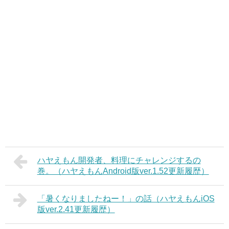
ハヤえもん開発者、料理にチャレンジするの
巻。（ハヤえもんAndroid版ver.1.52更新履歴）
「暑くなりましたねー！」の話（ハヤえもんiOS
版ver.2.41更新履歴）