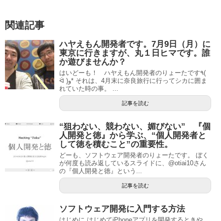
関連記事
ハヤえもん開発者です。7月9日（月）に
東京に行きますが、丸１日ヒマです。誰
か遊びませんか？
はいどーも！ ハヤえもん開発者のりょーたです٩(
ᐛ )و* それは、4月末に奈良旅行に行ってシカに囲ま
れていた時の事。 ...
記事を読む
“狙わない、競わない、媚びない” 『個
人開発と徳』から学ぶ、“個人開発者と
して徳を積むこと”の重要性。
どーも、ソフトウェア開発者のりょーたです。 ぼく
が何度も読み返しているスライドに、@otiai10さん
の『個人開発と徳』という...
記事を読む
ソフトウェア開発に入門する方法
はじめに はじめてiPhoneアプリを開発するときや、