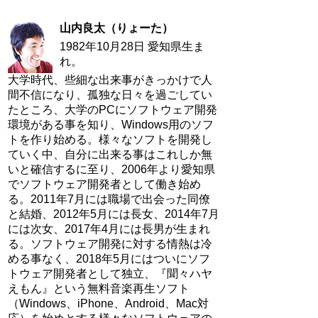
山内良太（りょーた）
1982年10月28日 愛知県生ま
れ。
大学時代、些細な出来事がきっかけで人
間不信になり、孤独な日々を過ごしてい
たところ、大学のPCにソフトウェア開発
環境がある事を知り、Windows用のソフ
トを作り始める。様々なソフトを開発し
ていく中、自分に出来る事はこれしか無
いと確信するに至り、2006年より愛知県
でソフトウェア開発者として働き始め
る。2011年7月には職場で出会った同僚
と結婚、2012年5月には長女、2014年7月
には次女、2017年4月には長男が生まれ
る。ソフトウェア開発に対する情熱は冷
める事なく、2018年5月にはついにソフ
トウェア開発者として独立、『聞々ハヤ
えもん』という無料音楽再生ソフト
（Windows、iPhone、Android、Mac対