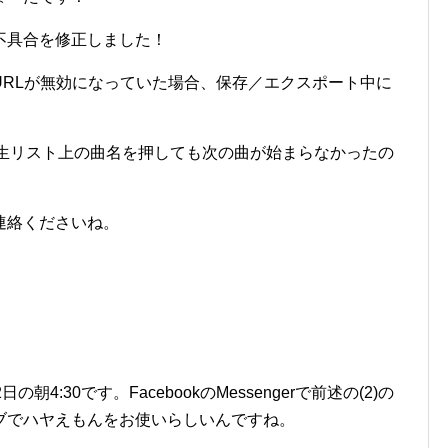
不具合を修正しました！
際のURLが無効になっていた場合、保存／エクスポート中に
再生リスト上の曲名を押しても次の曲が始まらなかったの
連絡くださいね。
4:30です。FacebookのMessengerで前述の(2)の
ブでハヤえもんをお使いらしいんですね。