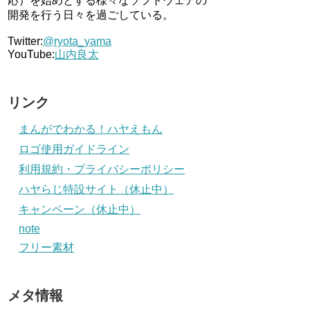
応）を始めとする様々なソフトウェアの
開発を行う日々を過ごしている。
Twitter:
@ryota_yama
YouTube:
山内良太
リンク
まんがでわかる！ハヤえもん
ロゴ使用ガイドライン
利用規約・プライバシーポリシー
ハヤらじ特設サイト（休止中）
キャンペーン（休止中）
note
フリー素材
メタ情報