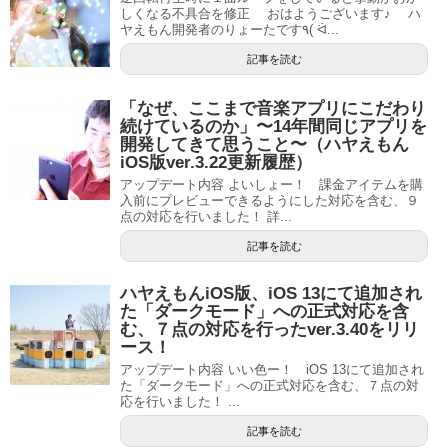
しくなる不具合を修正 おはようございます♪ ハ
ヤえもん開発者のりょーたです٩( ᐛ...
記事を読む
「なぜ、ここまで音楽アプリにこだわり
続けているのか」〜14年間同じアプリを
開発してきて思うこと〜（ハヤえもん
iOS版ver.3.22更新履歴）
アップデート内容 よいしょー！ 課金アイテムを購
入前にプレビューできるようにした対応を含む、９
点の対応を行いました！ 詳...
記事を読む
ハヤえもんiOS版、iOS 13にて追加され
た「ダークモード」への正式対応を含
む、７点の対応を行ったver.3.40をリリ
ース！
アップデート内容 いい色ー！ iOS 13にて追加され
た「ダークモード」への正式対応を含む、７点の対
応を行いました！ ...
記事を読む