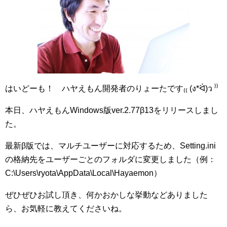
はいどーも！ ハヤえもん開発者のりょーたです₍₍ (ง*ᐛ)ว ⁾⁾
本日、ハヤえもんWindows版ver.2.77β13をリリースしまし
た。
最新β版では、マルチユーザーに対応するため、Setting.ini
の格納先をユーザーごとのフォルダに変更しました（例：
C:\Users\ryota\AppData\Local\Hayaemon）
ぜひぜひお試し頂き、何かおかしな挙動などありました
ら、お気軽に教えてくださいね。