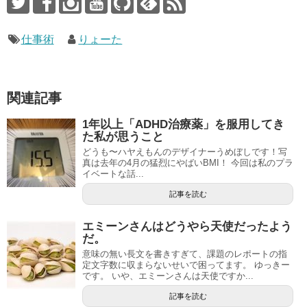
仕事術
りょーた
関連記事
1年以上「ADHD治療薬」を服用してき
た私が思うこと
どうも〜ハヤえもんのデザイナーうめぼしです！写
真は去年の4月の猛烈にやばいBMI！ 今回は私のプラ
イベートな話...
記事を読む
エミーンさんはどうやら天使だったよう
だ。
意味の無い長文を書きすぎて、課題のレポートの指
定文字数に収まらないせいで困ってます。 ゆっきー
です。 いや、エミーンさんは天使ですか...
記事を読む