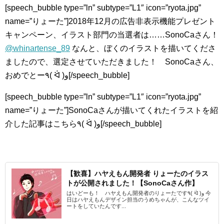
[speech_bubble type=”ln” subtype=”L1″ icon=”ryota.jpg”
name=”りょーた”]2018年12月の広告非表示機能プレゼント
キャンペーン、イラスト部門の当選者は……SonoCaさん！
@whinartense_89
なんと、ぼくのイラストを描いてくださ
ましたので、選定させていただきました！ SonoCaさん、
おめでとー٩( ᐛ )و[/speech_bubble]
[speech_bubble type=”ln” subtype=”L1″ icon=”ryota.jpg”
name=”りょーた”]SonoCaさんが描いてくれたイラストを紹
介した記事はこちら٩( ᐛ )و[/speech_bubble]
【歓喜】ハヤえもん開発者 りょーたのイラス
トが公開されました！【SonoCaさん作】
はいどーも！ ハヤえもん開発者のりょーたです٩( ᐛ )و 今
日はハヤえもんデザイン担当のうめちゃんが、こんなツイ
ートをしていたんです...