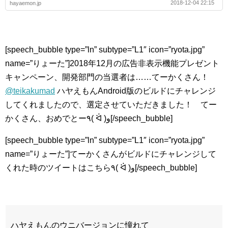
2018-12-04 22:15
hayaemon.jp
[speech_bubble type=”ln” subtype=”L1″ icon=”ryota.jpg”
name=”りょーた”]2018年12月の広告非表示機能プレゼント
キャンペーン、開発部門の当選者は……てーかくさん！
@teikakumad
ハヤえもんAndroid版のビルドにチャレンジ
してくれましたので、選定させていただきました！ てー
かくさん、おめでとー٩( ᐛ )و[/speech_bubble]
[speech_bubble type=”ln” subtype=”L1″ icon=”ryota.jpg”
name=”りょーた”]てーかくさんがビルドにチャレンジして
くれた時のツイートはこちら٩( ᐛ )و[/speech_bubble]
ハヤえもんのウニバージョンに憧れて