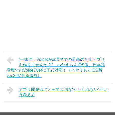
“一緒に、VoiceOver環境での最高の音楽アプリ
を作りませんか？” ハヤえもんiOS版、日本語
環境でのVoiceOverに正式対応！（ハヤえもんiOS版
ver.2.97更新履歴）
アプリ開発者にとって大切な“かもしれない”とい
う考え方