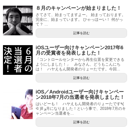
８月のキャンペーンが始まりました！
さてさて、始まってますよー。 始まっております。
完全に、始まっています。 ひゃっほーい！ 何がっ
て？ ...
記事を読む
iOSユーザー向けキャンペーン2017年6
月の受賞者を発表しました！
「コントロールセンターから再生位置を変更できる
ようにしました！」 みなさん、どうもこんにち
は！ ハヤえもん開発者のりょーたです。今回...
記事を読む
iOS／Androidユーザー向けキャンペー
ン2018年7月の当選者を発表しました！
はいどーも！ ハヤえもん開発者のりょーたです٩(
ᐛ )و 8月になりました！という事で、2018年7月のキ
ャンペーン当選者を...
記事を読む