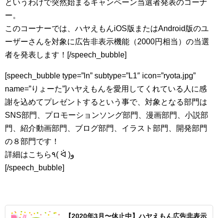
というわけで突然始まるキャンペーン当選者発表のコーナ
ー。
このコーナーでは、ハヤえもんiOS版またはAndroid版のユ
ーザーさんを対象に広告非表示機能（2000円相当）の当選
者を発表します！[/speech_bubble]
[speech_bubble type=”ln” subtype=”L1″ icon=”ryota.jpg”
name=”りょーた”]ハヤえもんを愛用してくれている人に感
謝を込めてプレゼントするという事で、対象となる部門は
SNS部門、プロモーションソング部門、漫画部門、小説部
門、紹介動画部門、ブログ部門、イラスト部門、開発部門
の８部門です！
詳細はこちら٩( ᐛ )و
[/speech_bubble]
【2020年3月〜休止中】ハヤえもん広告非表示