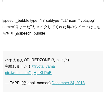
[speech_bubble type=”ln” subtype=”L1″ icon=”ryota.jpg”
name=”りょーた”]リメイクしてくれた時のツイートはこち
ら٩( ᐛ )و[/speech_bubble]
ハヤえもんOP×REDZONE (リメイク)
完成しました！
@ryota_yama
pic.twitter.com/JgHpiKLPuB
— TAPPI (@tappi_otomad)
December 24, 2018