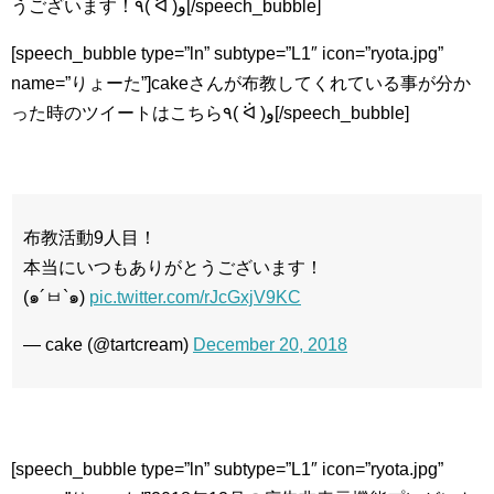
うございます！٩( ᐛ )و[/speech_bubble]
[speech_bubble type=”ln” subtype=”L1″ icon=”ryota.jpg”
name=”りょーた”]cakeさんが布教してくれている事が分か
った時のツイートはこちら٩( ᐛ )و[/speech_bubble]
布教活動9人目！
本当にいつもありがとうございます！
(๑´ㅂ`๑)
pic.twitter.com/rJcGxjV9KC
— cake (@tartcream)
December 20, 2018
[speech_bubble type=”ln” subtype=”L1″ icon=”ryota.jpg”