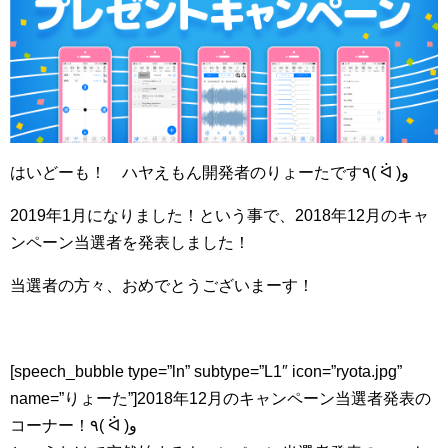
はいどーも！ ハヤえもん開発者のりょーたです٩( ᐛ )و
2019年1月になりました！という事で、2018年12月のキャ
ンペーン当選者を発表しました！
当選者の方々、おめでとうございまーす！
[speech_bubble type=”ln” subtype=”L1″ icon=”ryota.jpg”
name=”りょーた”]2018年12月のキャンペーン当選者発表の
コーナー！٩( ᐛ )و