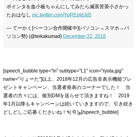
ポインタを血小板ちゃんにしてみたら滅茶苦茶小さかっ
たおはなし
pic.twitter.com/YpREptdJd5
— てーかく[ベーコン合作開催中](パソコン→スマホ→パ
ソコン勢) (@teikakumad)
December 22, 2018
[speech_bubble type=”ln” subtype=”L1″ icon=”ryota.jpg”
name=”りょーた”]以上、2018年12月の広告非表示機能プレ
ゼントキャンペーン、当選者発表のコーナーでした！ 当
選者の方々には、個別DMを送らせて頂きますね！ 2019
年1月以降もキャンペーンは続いていきますので、引き続き
どしどしご応募くださいね！٩( ᐛ )و[/speech_bubble]