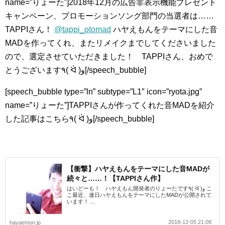
name=”りょーた”]2018年12月の広告非表示機能プレゼント
キャンペーン、プロモーションソング部門の当選者は……
TAPPIさん！
@tappi_otomad
ハヤえもんをテーマにした音
MADを作ってくれ、またリメイクまでしてくださいました
ので、選定させていただきました！ TAPPIさん、おめで
とうございます٩( ᐛ )و[/speech_bubble]
[speech_bubble type=”ln” subtype=”L1″ icon=”ryota.jpg”
name=”りょーた”]TAPPIさんが作ってくれた音MADを紹介
した記事はこちら٩( ᐛ )و[/speech_bubble]
【衝撃】ハヤえもんをテーマにした音MADが
続々と……！【TAPPIさん作】
はいどーも！ ハヤえもん開発者のりょーたです٩( ᐛ )و こ
こ最近、連日ハヤえもんをテーマにしたMADが公開されて
います！ ...
2018-12-05 21:08
hayaemon.jp