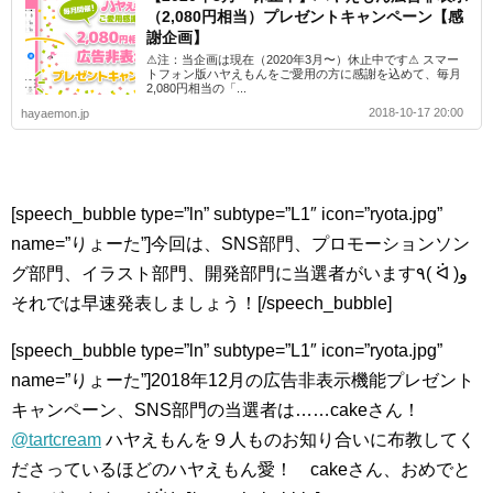
（2,080円相当）プレゼントキャンペーン【感
謝企画】
⚠︎注：当企画は現在（2020年3月〜）休止中です⚠︎ スマー
トフォン版ハヤえもんをご愛用の方に感謝を込めて、毎月
2,080円相当の「...
2018-10-17 20:00
hayaemon.jp
[speech_bubble type=”ln” subtype=”L1″ icon=”ryota.jpg”
name=”りょーた”]今回は、SNS部門、プロモーションソン
グ部門、イラスト部門、開発部門に当選者がいます٩( ᐛ )و
それでは早速発表しましょう！[/speech_bubble]
[speech_bubble type=”ln” subtype=”L1″ icon=”ryota.jpg”
name=”りょーた”]2018年12月の広告非表示機能プレゼント
キャンペーン、SNS部門の当選者は……cakeさん！
@tartcream
ハヤえもんを９人ものお知り合いに布教してく
ださっているほどのハヤえもん愛！ cakeさん、おめでと