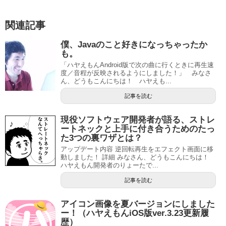
関連記事
僕、Javaのこと好きになっちゃったか
も。
「ハヤえもんAndroid版で次の曲に行くときに再生速
度／音程が反映されるようにしました！」 みなさ
ん、どうもこんにちは！ ハヤえも...
記事を読む
現役ソフトウェア開発者が語る、ストレ
ートネックと上手に付き合うためのたっ
た3つの裏ワザとは？
アップデート内容 逆回転再生をエフェクト画面に移
動しました！ 詳細 みなさん、どうもこんにちは！
ハヤえもん開発者のりょーたで...
記事を読む
アイコン画像を夏バージョンにしました
ー！（ハヤえもんiOS版ver.3.23更新履
歴）