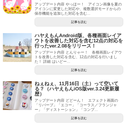
アップデート内容 やっほー！ アイコン画像を夏の
アイコンに変更した対応や、複数選択モードからの
保存機能を追加した対応を含む...
記事を読む
ハヤえもんAndroid版、各種画面レイア
ウトを改善した対応を含む12点の対応を
行ったver.2.08をリリース！
アップデート内容 とんりゃー！ 各種画面レイアウ
トを改善した対応を含む、12点の対応を行いまし
た！ 詳細 はいどー...
記事を読む
ねぇねぇ、11月16日（土）って空いて
る？（ハヤえもんiOS版ver.3.24更新履
歴）
アップデート内容 どどーん！ エフェクト画面の
「リバーブ」「エコー」「コーラス／フランジャ
ー」「ディストーション」「コンプ...
記事を読む