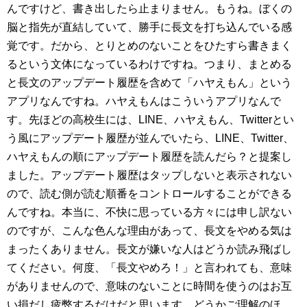
んですけど、書き出したら止まりません。もうね。ぼくの
脳と指先が直結していて、勝手に長文を打ち込んでいる感
覚です。だから、とりとめのないことをひたすら書きまく
るという文体になっているわけですね。つまり、まとめる
と長文のアップデート履歴を含めて「ハヤえもん」という
アプリなんですね。ハヤえもんはこういうアプリなんで
す。先ほどの高校生には、LINE、ハヤえもん、Twitterとい
う風にアップデート履歴が並んでいたら、LINE、Twitter、
ハヤえもんの順にアップデート履歴を読んだら？と提案し
ました。アップデート履歴はタップしないと表示されない
ので、読む側が読む順番をコントロールすることができる
んですね。本当に、不快に思っている方々には申し訳ない
のですが、こんな色んな理由があって、長文をやめる気は
まったくありません。長文が嫌いな人はどうか読み飛ばし
てください。何度、「長文やめろ！」と言われても、意味
がありませんので、意味のないことに時間を使うのはお互
い損だし疲弊するだけだと思います。どうかご理解のほ