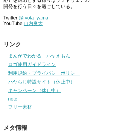
応）を始めとする様々なソフトウェアの
開発を行う日々を過ごしている。
Twitter:
@ryota_yama
YouTube:
山内良太
リンク
まんがでわかる！ハヤえもん
ロゴ使用ガイドライン
利用規約・プライバシーポリシー
ハヤらじ特設サイト（休止中）
キャンペーン（休止中）
note
フリー素材
メタ情報