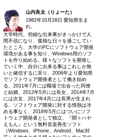
山内良太（りょーた）
1982年10月28日 愛知県生ま
れ。
大学時代、些細な出来事がきっかけで人
間不信になり、孤独な日々を過ごしてい
たところ、大学のPCにソフトウェア開発
環境がある事を知り、Windows用のソフ
トを作り始める。様々なソフトを開発し
ていく中、自分に出来る事はこれしか無
いと確信するに至り、2006年より愛知県
でソフトウェア開発者として働き始め
る。2011年7月には職場で出会った同僚
と結婚、2012年5月には長女、2014年7月
には次女、2017年4月には長男が生まれ
る。ソフトウェア開発に対する情熱は冷
める事なく、2018年5月にはついにソフ
トウェア開発者として独立、『聞々ハヤ
えもん』という無料音楽再生ソフト
（Windows、iPhone、Android、Mac対