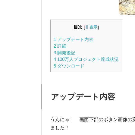
目次
[
非表示
]
1
アップデート内容
2
詳細
3
開発後記
4
100万人プロジェクト達成状況
5
ダウンロード
アップデート内容
うんにゃ！ 画面下部のボタン画像の
ました！